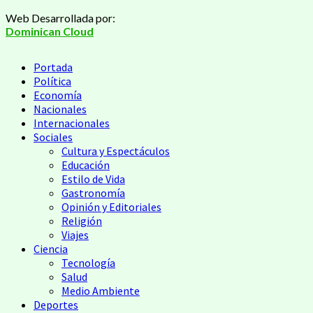
Saltar
Web Desarrollada por:
al
Dominican Cloud
contenido
Menú
Portada
principal
Política
Economía
Nacionales
Internacionales
Sociales
Cultura y Espectáculos
Educación
Estilo de Vida
Gastronomía
Opinión y Editoriales
Religión
Viajes
Ciencia
Tecnología
Salud
Medio Ambiente
Deportes