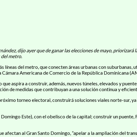
rnández, dijo ayer que de ganar las elecciones de mayo, priorizará 
 del metro.
 más líneas del metro, que conecten áreas urbanas con suburbanas, u
 de la Cámara Americana de Comercio de la República Dominican
que aspira a construir, además, nuevos túneles, elevados y puentes
ción de medidas que contribuyan a una solución continua y eficien
 próximo torneo electoral, construirá soluciones viales norte-sur, 
omingo Este), con el obelisco de la capital; construir un puente, F
afectan al Gran Santo Domingo, “apelar a la ampliación del transp