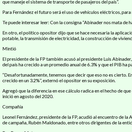
que maneje el sistema de transporte de pasajeros del país”.
Para Fernández el futuro será el uso de vehículos eléctricos, pa
Te puede interesar leer: Con la consigna “Abinader nos mata de h
En otro, el político opositor dijo que se hace necesaria la aplica
potable, la transmisión de electricidad, la construcción de vivien
Mintió
El presidente de la FP también acusó al presidente Luis Abinader
del país ha crecido a un promedio anual de 6.3% y que el PIB ha p
“Desafortunadamente, tenemos que decir que eso no es cierto. En 
crecido en un 3.2%”, externó el opositor en su exposición.
Agregó que la diferencia en ese cálculo radica en el hecho de que 
inició en agosto del 2020.
Compañía
Leonel Fernández, presidente de la FP, acudió al encuentro de l
de campaña, Rubén Maldonado, entre otros dirigentes de la entid