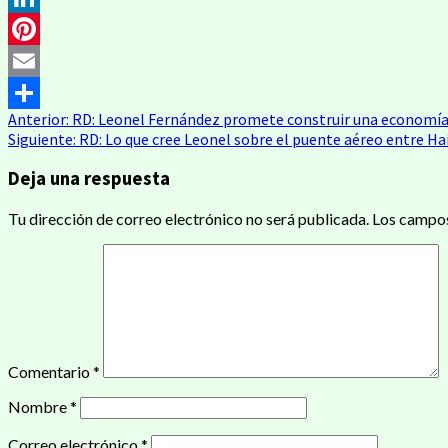
LinkedIn
Pinterest
Email
Navegación
Anterior:
RD: Leonel Fernández promete construir una economía 
Compartir
Siguiente:
RD: Lo que cree Leonel sobre el puente aéreo entre Ha
de
Deja una respuesta
entradas
Tu dirección de correo electrónico no será publicada.
Los campos
Comentario
*
Nombre
*
Correo electrónico
*