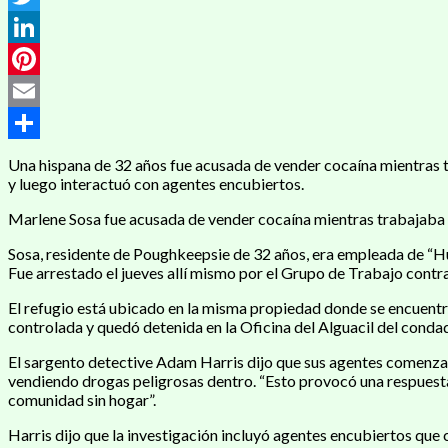
Twitter
LinkedIn
Pinterest
Email
Compartir
Una hispana de 32 años fue acusada de vender cocaína mientras 
y luego interactuó con agentes encubiertos.
Marlene Sosa fue acusada de vender cocaína mientras trabajaba 
Sosa, residente de Poughkeepsie de 32 años, era empleada de “H
Fue arrestado el jueves allí mismo por el Grupo de Trabajo contr
El refugio está ubicado en la misma propiedad donde se encuentr
controlada y quedó detenida en la Oficina del Alguacil del condad
El sargento detective Adam Harris dijo que sus agentes comenzar
vendiendo drogas peligrosas dentro. “Esto provocó una respuesta
comunidad sin hogar”.
Harris dijo que la investigación incluyó agentes encubiertos que 