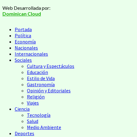
Saltar
Web Desarrollada por:
al
Dominican Cloud
contenido
Menú
Portada
principal
Política
Economía
Nacionales
Internacionales
Sociales
Cultura y Espectáculos
Educación
Estilo de Vida
Gastronomía
Opinión y Editoriales
Religión
Viajes
Ciencia
Tecnología
Salud
Medio Ambiente
Deportes