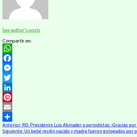
See author's posts
Compartir en:
WhatsApp
Facebook
Messenger
Twitter
LinkedIn
Pinterest
Email
Navegación
Anterior:
RD: Presidente Luis Abinader a periodistas: ¡Gracias por
Compartir
Siguiente:
Un bebé recién nacido y madre fueron golpeados por su
de