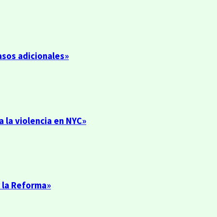
asos adicionales»
 la violencia en NYC»
 la Reforma»