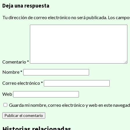
Deja una respuesta
entradas
Tu dirección de correo electrónico no será publicada.
Los campos
Comentario
*
Nombre
*
Correo electrónico
*
Web
Guarda mi nombre, correo electrónico y web en este navegad
Historias relacionadas