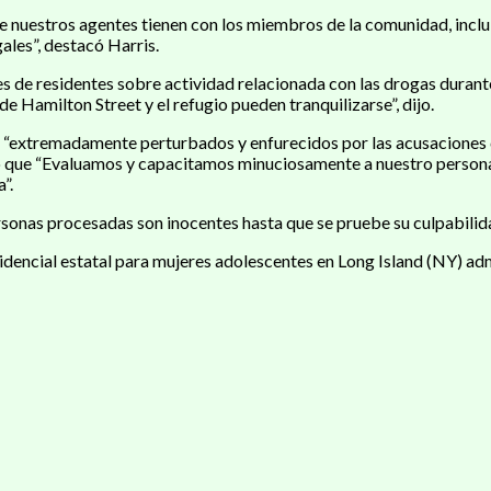
ue nuestros agentes tienen con los miembros de la comunidad, inclu
les”, destacó Harris.
es de residentes sobre actividad relacionada con las drogas durante
de Hamilton Street y el refugio pueden tranquilizarse”, dijo.
án “extremadamente perturbados y enfurecidos por las acusacione
ró que “Evaluamos y capacitamos minuciosamente a nuestro personal 
”.
sonas procesadas son inocentes hasta que se pruebe su culpabilida
sidencial estatal para mujeres adolescentes en Long Island (NY) adm