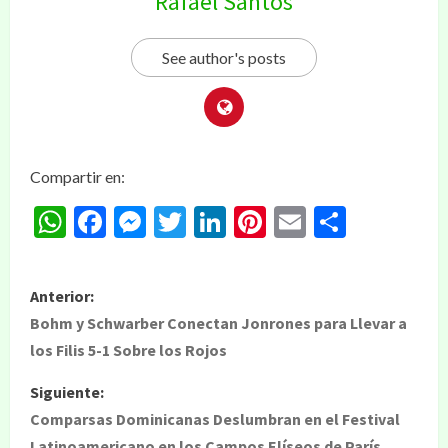
Rafael Santos
See author's posts
Compartir en:
WhatsApp
Facebook
Messenger
Twitter
LinkedIn
Pinterest
Email
Compar
Anterior:
Bohm y Schwarber Conectan Jonrones para Llevar a
los Filis 5-1 Sobre los Rojos
Siguiente:
Comparsas Dominicanas Deslumbran en el Festival
Latinoamericano en los Campos Elíseos de París