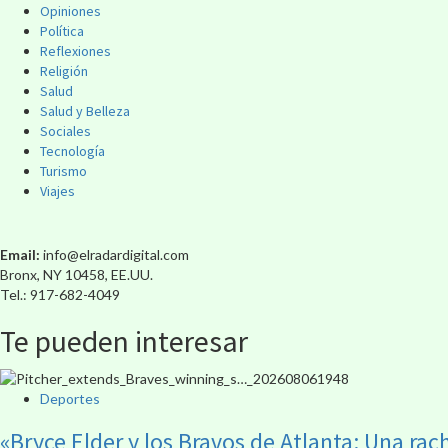
Opiniones
Política
Reflexiones
Religión
Salud
Salud y Belleza
Sociales
Tecnología
Turismo
Viajes
Email:
info@elradardigital.com
Bronx, NY 10458, EE.UU.
Tel.: 917-682-4049
Te pueden interesar
Deportes
«Bryce Elder y los Bravos de Atlanta: Una rac