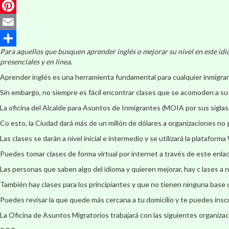
LinkedIn
Pinterest
Email
Para aquellos que busquen aprender inglés o mejorar su nivel en este idi
Compartir
presenciales y en línea.
Aprender inglés es una herramienta fundamental para cualquier inmigran
Sin embargo, no siempre es fácil encontrar clases que se acomoden a su
La oficina del Alcalde para Asuntos de Inmigrantes (MOIA por sus siglas
Co esto, la Ciudad dará más de un millón de dólares a organizaciones n
Las clases se darán a nivel inicial e intermedio y se utilizará la platafor
Puedes tomar clases de forma virtual por internet a través de este enla
Las personas que saben algo del idioma y quieren mejorar, hay c lases a
También hay clases para los principiantes y que no tienen ninguna base d
Puedes revisar la que quede más cercana a tu domicilio y te puedes inscr
La Oficina de Asuntos Migratorios trabajará con las siguientes organizac