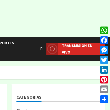
What
PORTES
TRANSMISION EN
Face
VIVO
Mess
Twitt
Linke
Pinte
CATEGORIAS
Email
Compa