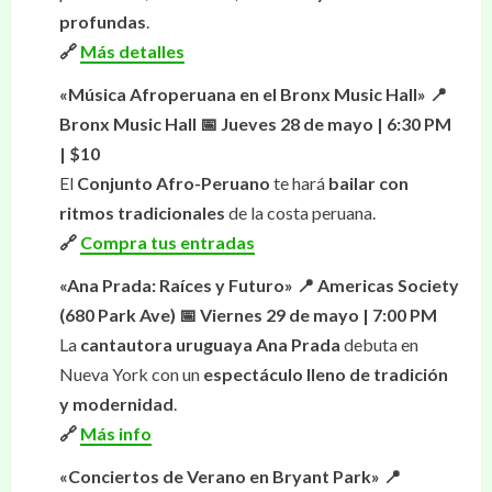
profundas
.
🔗
Más detalles
«Música Afroperuana en el Bronx Music Hall»
📍
Bronx Music Hall
📅 Jueves 28 de mayo | 6:30 PM
| $10
El
Conjunto Afro-Peruano
te hará
bailar con
ritmos tradicionales
de la costa peruana.
🔗
Compra tus entradas
«Ana Prada: Raíces y Futuro»
📍 Americas Society
(680 Park Ave)
📅 Viernes 29 de mayo | 7:00 PM
La
cantautora uruguaya Ana Prada
debuta en
Nueva York con un
espectáculo lleno de tradición
y modernidad
.
🔗
Más info
«Conciertos de Verano en Bryant Park»
📍