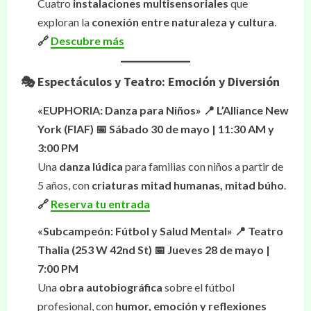
Cuatro
instalaciones multisensoriales
que
exploran la
conexión entre naturaleza y cultura
.
🔗
Descubre más
🎭 Espectáculos y Teatro: Emoción y Diversión
«EUPHORIA: Danza para Niños»
📍 L’Alliance New
York (FIAF)
📅 Sábado 30 de mayo | 11:30 AM y
3:00 PM
Una
danza lúdica
para familias con niños a partir de
5 años, con
criaturas mitad humanas, mitad búho
.
🔗
Reserva tu entrada
«Subcampeón: Fútbol y Salud Mental»
📍 Teatro
Thalia (253 W 42nd St)
📅 Jueves 28 de mayo |
7:00 PM
Una
obra autobiográfica
sobre el fútbol
profesional, con
humor, emoción y reflexiones