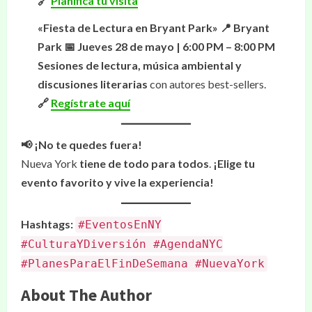
🔗
Planifica tu visita
«Fiesta de Lectura en Bryant Park»
📍 Bryant
Park
📅 Jueves 28 de mayo | 6:00 PM – 8:00 PM
Sesiones de lectura, música ambiental y
discusiones literarias
con autores best-sellers.
🔗
Regístrate aquí
📢 ¡No te quedes fuera!
Nueva York
tiene de todo para todos
.
¡Elige tu
evento favorito y vive la experiencia!
Hashtags:
#EventosEnNY
#CulturaYDiversión #AgendaNYC
#PlanesParaElFinDeSemana #NuevaYork
About The Author