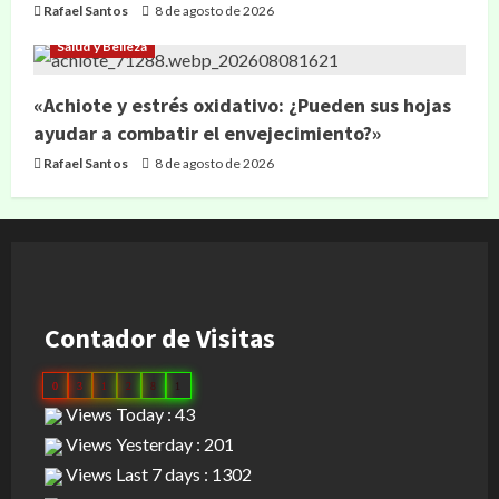
Rafael Santos
8 de agosto de 2026
Salud y Belleza
«Achiote y estrés oxidativo: ¿Pueden sus hojas
ayudar a combatir el envejecimiento?»
Rafael Santos
8 de agosto de 2026
Contador de Visitas
0
3
1
2
8
1
Views Today : 43
Views Yesterday : 201
Views Last 7 days : 1302