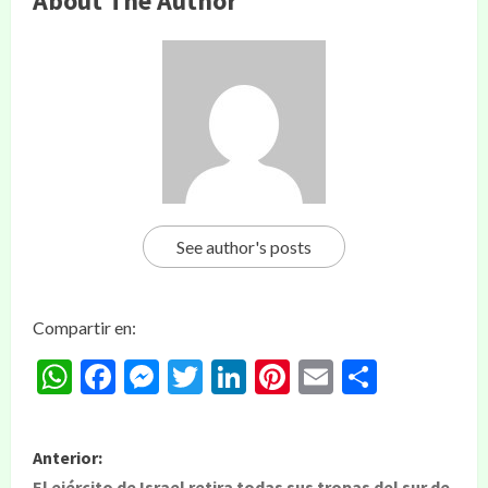
About The Author
See author's posts
Compartir en:
WhatsApp
Facebook
Messenger
Twitter
LinkedIn
Pinterest
Email
Compar
Anterior:
El ejército de Israel retira todas sus tropas del sur de