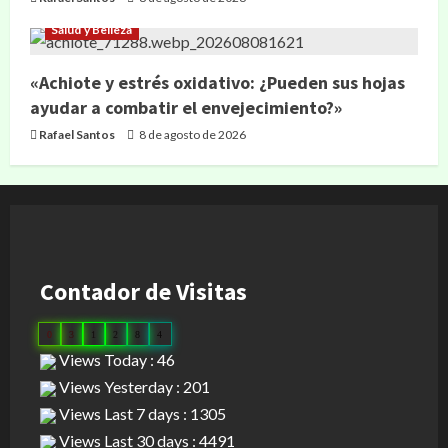
Salud y Belleza
«Achiote y estrés oxidativo: ¿Pueden sus hojas
ayudar a combatir el envejecimiento?»
Rafael Santos
8 de agosto de 2026
Contador de Visitas
0
3
1
2
8
4
Views Today : 46
Views Yesterday : 201
Views Last 7 days : 1305
Views Last 30 days : 4491