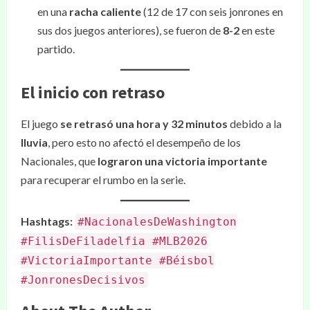
en una
racha caliente
(12 de 17 con seis jonrones en
sus dos juegos anteriores), se fueron de
8-2
en este
partido.
El inicio con retraso
El juego
se retrasó una hora y 32 minutos
debido a la
lluvia
, pero esto no afectó el desempeño de los
Nacionales, que
lograron una victoria importante
para recuperar el rumbo en la serie.
Hashtags:
#NacionalesDeWashington
#FilisDeFiladelfia #MLB2026
#VictoriaImportante #Béisbol
#JonronesDecisivos