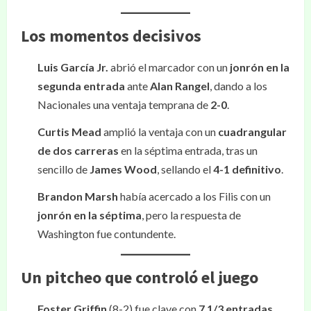
Los momentos decisivos
Luis García Jr.
abrió el marcador con un
jonrón en la
segunda entrada
ante
Alan Rangel
, dando a los
Nacionales una ventaja temprana de
2-0
.
Curtis Mead
amplió la ventaja con un
cuadrangular
de dos carreras
en la séptima entrada, tras un
sencillo de
James Wood
, sellando el
4-1 definitivo
.
Brandon Marsh
había acercado a los Filis con un
jonrón en la séptima
, pero la respuesta de
Washington fue contundente.
Un pitcheo que controló el juego
Foster Griffin
(8-2) fue clave con
7 1/3 entradas