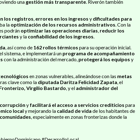
oviendo una
gestión más transparente
. Riverón también
n los registros
,
errores en los ingresos
y
dificultades para
aba la
optimización de los recursos administrativos
. Con la
res podrán
optimizar las operaciones diarias
,
reducir los
erciantes
y la
confiabilidad de los ingresos
.
ada
, así como de
162 rollos térmicos
para su operación inicial.
el sistema, e implementará un
programa de acompañamiento
as
con la administración del mercado,
protegerá los equipos
y
 tecnológicos
en zonas vulnerables, alineándose con las
metas
guras clave como la
diputada Daritza Felicidad Zapata
, el
Fronterizo, Virgilio Bastardo
, y el
administrador del
 corrupción
y
facilitará el acceso a servicios crediticios
para
mico local
y mejorando la
calidad de vida
de los habitantes de
s comunidades
, especialmente en zonas fronterizas donde la
obiernoDominicano #DesarrolloLocal