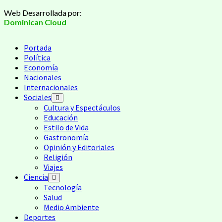
Saltar
Web Desarrollada por:
al
Dominican Cloud
contenido
Menú
Portada
principal
Política
Economía
Nacionales
Internacionales
Sociales
Cultura y Espectáculos
Educación
Estilo de Vida
Gastronomía
Opinión y Editoriales
Religión
Viajes
Ciencia
Tecnología
Salud
Medio Ambiente
Deportes