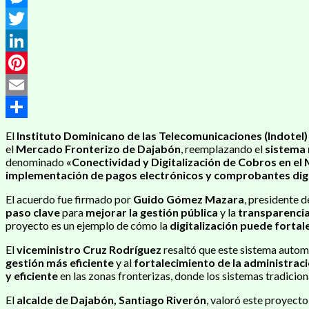
Messenger
Twitter
LinkedIn
Pinterest
Email
Compartir
El
Instituto Dominicano de las Telecomunicaciones (Indotel)
el
Mercado Fronterizo de Dajabón
, reemplazando el
sistema
denominado
«Conectividad y Digitalización de Cobros en e
implementación de pagos electrónicos y comprobantes dig
El acuerdo fue firmado por
Guido Gómez Mazara
, presidente d
paso clave
para
mejorar la gestión pública
y la
transparenci
proyecto es un ejemplo de cómo la
digitalización puede forta
El
viceministro Cruz Rodríguez
resaltó que este sistema autom
gestión más eficiente
y al
fortalecimiento de la administraci
y eficiente
en las zonas fronterizas, donde los sistemas tradici
El
alcalde de Dajabón, Santiago Riverón
, valoró este proyect