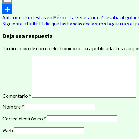
Email
Navegación
Anterior:
«Protestas en México: La Generación Z desafía al gobie
Compartir
Siguiente:
«Haití: El día que las bandas declararon la guerra y el p
de
Deja una respuesta
entradas
Tu dirección de correo electrónico no será publicada.
Los campos
Comentario
*
Nombre
*
Correo electrónico
*
Web