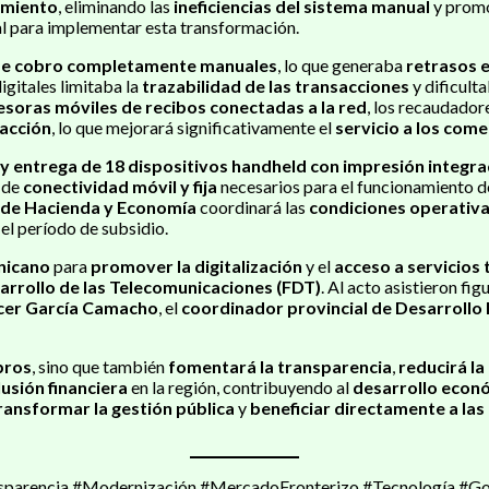
amiento
, eliminando las
ineficiencias del sistema manual
y prom
al para implementar esta transformación.
de cobro completamente manuales
, lo que generaba
retrasos e
digitales limitaba la
trazabilidad de las transacciones
y dificult
soras móviles de recibos conectadas a la red
, los recaudado
acción
, lo que mejorará significativamente el
servicio a los com
 y entrega de 18 dispositivos handheld con impresión integr
s de
conectividad móvil y fija
necesarios para el funcionamiento d
 de Hacienda y Economía
coordinará las
condiciones operativ
 el período de subsidio.
nicano
para
promover la digitalización
y el
acceso a servicios
arrollo de las Telecomunicaciones (FDT)
. Al acto asistieron fi
ncer García Camacho
, el
coordinador provincial de Desarrollo 
bros
, sino que también
fomentará la transparencia
,
reducirá la
usión financiera
en la región, contribuyendo al
desarrollo econó
ransformar la gestión pública
y
beneficiar directamente a la
nsparencia #Modernización #MercadoFronterizo #Tecnología #G