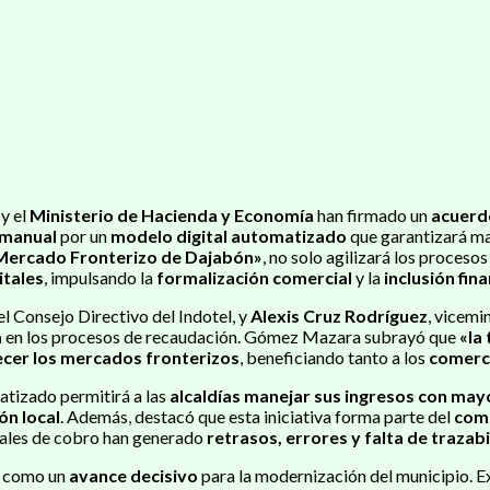
y el
Ministerio de Hacienda y Economía
han firmado un
acuerdo
 manual
por un
modelo digital automatizado
que garantizará m
l Mercado Fronterizo de Dajabón»
, no solo agilizará los proceso
itales
, impulsando la
formalización comercial
y la
inclusión fin
el Consejo Directivo del Indotel, y
Alexis Cruz Rodríguez
, vicemi
a
en los procesos de recaudación. Gómez Mazara subrayó que
«la
lecer los mercados fronterizos
, beneficiando tanto a los
comerc
atizado permitirá a las
alcaldías manejar sus ingresos con may
ón local
. Además, destacó que esta iniciativa forma parte del
com
onales de cobro han generado
retrasos, errores y falta de trazab
o como un
avance decisivo
para la modernización del municipio. Ex