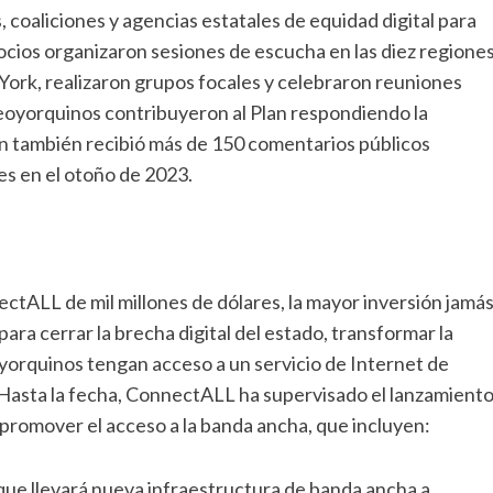
 coaliciones y agencias estatales de equidad digital para
 socios organizaron sesiones de escucha en las diez regione
a York, realizaron grupos focales y celebraron reuniones
neoyorquinos contribuyeron al Plan respondiendo la
n también recibió más de 150 comentarios públicos
s en el otoño de 2023.
ctALL de mil millones de dólares, la mayor inversión jamá
ra cerrar la brecha digital del estado, transformar la
oyorquinos tengan acceso a un servicio de Internet de
. Hasta la fecha, ConnectALL ha supervisado el lanzamient
promover el acceso a la banda ancha, que incluyen:
ue llevará nueva infraestructura de banda ancha a