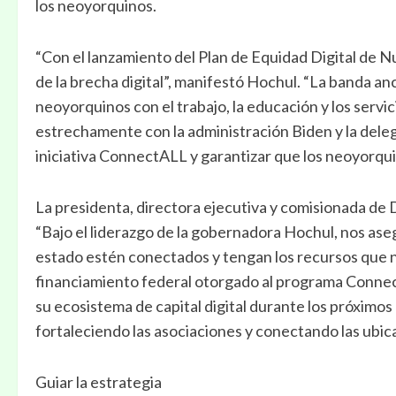
los neoyorquinos.
“Con el lanzamiento del Plan de Equidad Digital de N
de la brecha digital”, manifestó Hochul. “La banda an
neoyorquinos con el trabajo, la educación y los serv
estrechamente con la administración Biden y la del
iniciativa ConnectALL y garantizar que los neoyorqu
La presidenta, directora ejecutiva y comisionada de
“Bajo el liderazgo de la gobernadora Hochul, nos ase
estado estén conectados y tengan los recursos que ne
financiamiento federal otorgado al programa Connec
su ecosistema de capital digital durante los próximos
fortaleciendo las asociaciones y conectando las ubica
Guiar la estrategia