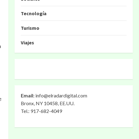
Tecnología
Turismo
Viajes
a
Email:
info@elradardigital.com
e
Bronx, NY 10458, EE.UU.
Tel.: 917-682-4049