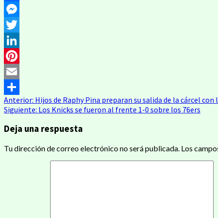
Facebook
Messenger
Twitter
LinkedIn
Pinterest
Email
Navegación
Anterior:
Hijos de Raphy Pina preparan su salida de la cárcel con l
Compartir
Siguiente:
Los Knicks se fueron al frente 1-0 sobre los 76ers
de
Deja una respuesta
entradas
Tu dirección de correo electrónico no será publicada.
Los campos