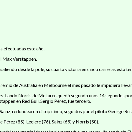
as efectuadas este año.
ull Max Verstappen.
 saliendo desde la pole, su cuarta victoria en cinco carreras esta
Premio de Australia en Melbourne el mes pasado le impidiera llevars
xes. Lando Norris de McLaren quedó segundo unos 14 segundos por 
tappen en Red Bull, Sergio Pérez, fue tercero.
s Sainz, redondearon el top cinco, seguidos por el piloto George R
 Pérez (85), Leclerc (76), Sainz (69) y Norris (58).
increíblemente rápidos y simplemente fue una maravilla conducir. El