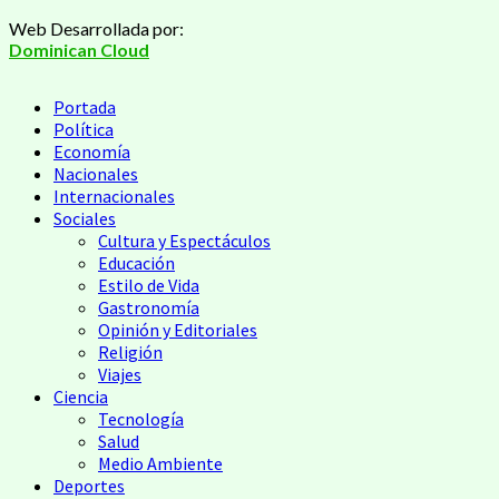
Saltar
Web Desarrollada por:
al
Dominican Cloud
contenido
Menú
Portada
principal
Política
Economía
Nacionales
Internacionales
Sociales
Cultura y Espectáculos
Educación
Estilo de Vida
Gastronomía
Opinión y Editoriales
Religión
Viajes
Ciencia
Tecnología
Salud
Medio Ambiente
Deportes