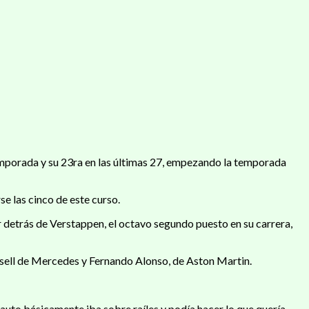
 temporada y su 23ra en las últimas 27, empezando la temporada
e las cinco de este curso.
detrás de Verstappen, el octavo segundo puesto en su carrera,
ussell de Mercedes y Fernando Alonso, de Aston Martin.
 auto básicamente iba sobre raíles y podía hacer lo que quería