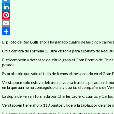
Twitter
LinkedIn
Pinterest
Email
Compartir
El piloto de Red Bulls ahora ha ganado cuatro de las cinco carrer
Otra carrera de Fórmula 1. Otra victoria para el piloto de Red B
El tricampeón y defensor del título ganó el Gran Premio de China
pasada.
Es probable que sólo el fallo de frenos el mes pasado en el Gran 
Verstappen sólo estuvo detrás una vuelta tras una parada en bo
en la que aún no ha conseguido una victoria. El compañero de Vers
La dupla de Ferrari formada por Charles Leclerc, cuarto, y Carlo
Verstappen tiene ahora 110 puntos y lidera la tabla, por delante de
“Se sintió increíble”, Verstappen. “Todo el fin de semana fuimos 