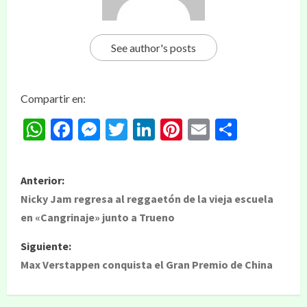
See author's posts
Compartir en:
WhatsApp
Facebook
Messenger
Twitter
LinkedIn
Pinterest
Email
Compar
Anterior:
Nicky Jam regresa al reggaetón de la vieja escuela
en «Cangrinaje» junto a Trueno
Siguiente:
Max Verstappen conquista el Gran Premio de China