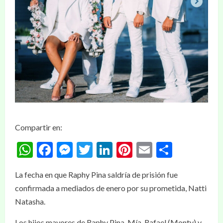
Compartir en:
WhatsApp
Facebook
Messenger
Twitter
LinkedIn
Pinterest
Email
Compar
La fecha en que Raphy Pina saldría de prisión fue
confirmada a mediados de enero por su prometida, Natti
Natasha.
Los hijos mayores de Raphy Pina, Mía, Rafael (Monty) y