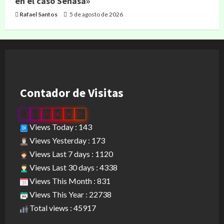
en el caso Senasa»
Rafael Santos
5 de agosto de 2026
Contador de Visitas
0
3
0
8
4
2
Views Today : 143
Views Yesterday : 173
Views Last 7 days : 1120
Views Last 30 days : 4338
Views This Month : 831
Views This Year : 22738
Total views : 45917