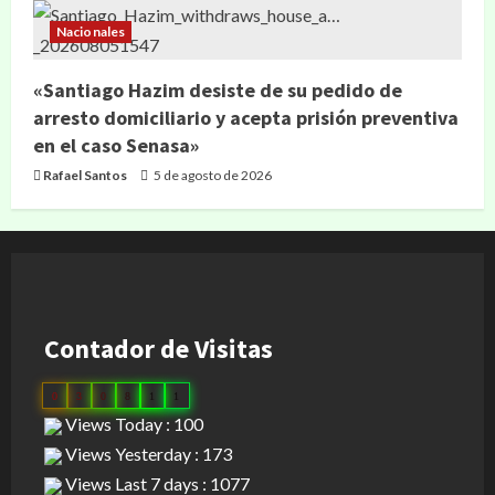
Nacionales
«Santiago Hazim desiste de su pedido de
arresto domiciliario y acepta prisión preventiva
en el caso Senasa»
Rafael Santos
5 de agosto de 2026
Contador de Visitas
0
3
0
8
1
1
Views Today : 100
Views Yesterday : 173
Views Last 7 days : 1077