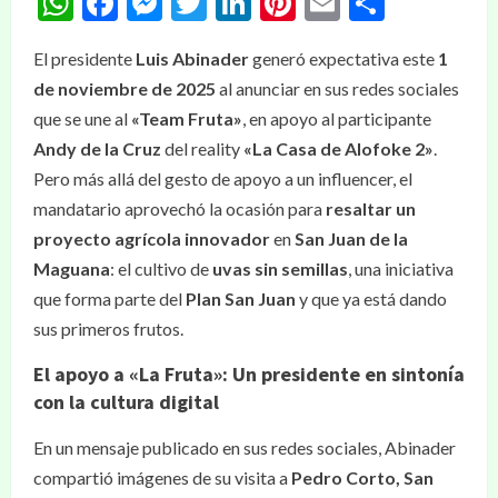
WhatsApp
Facebook
Messenger
Twitter
LinkedIn
Pinterest
Email
Compar
El presidente
Luis Abinader
generó expectativa este
1
de noviembre de 2025
al anunciar en sus redes sociales
que se une al
«Team Fruta»
, en apoyo al participante
Andy de la Cruz
del reality
«La Casa de Alofoke 2»
.
Pero más allá del gesto de apoyo a un influencer, el
mandatario aprovechó la ocasión para
resaltar un
proyecto agrícola innovador
en
San Juan de la
Maguana
: el cultivo de
uvas sin semillas
, una iniciativa
que forma parte del
Plan San Juan
y que ya está dando
sus primeros frutos.
El apoyo a «La Fruta»: Un presidente en sintonía
con la cultura digital
En un mensaje publicado en sus redes sociales, Abinader
compartió imágenes de su visita a
Pedro Corto, San