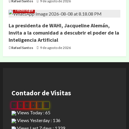
Rafael Santos
9 de agosto de 2026
Tecnología
La presidenta de WAHI, Jacqueline Alemán,
invita a la comunidad a descubrir el poder de la
Inteligencia Artificial
Rafael Santos
9 de agosto de 2026
Contador de Visitas
0
3
1
4
1
8
Views Today : 65
Views Yesterday : 136
Views Last 7 days : 1339