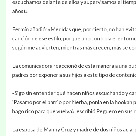
escuchamos delante de ellos y supervisamos el tiempo
años)».
Fermín añadió: «Medidas que, por cierto, no han evi
canción de ese estilo, porque uno controla el entorno
según me advierten, mientras más crecen, más se com
La comunicadora reaccionó de esta manera a una public
padres por exponer a sus hijos a este tipo de conteni
«Sigo sin entender qué hacen niños escuchando y ca
‘Pasamo por el barrio por hierba, ponla en la hookah p
hago rico para que vuelva'», escribió Peguero en sus 
La esposa de Manny Cruz y madre de dos niños aclaró qu