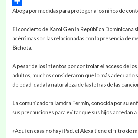
Email
Aboga por medidas para proteger a los niños de cont
Compartir
El concierto de Karol G en la República Dominicana s
acérrimas son las relacionadas con la presencia de 
Bichota.
A pesar de los intentos por controlar el acceso de l
adultos, muchos consideraron que lo más adecuado s
de edad, dada la naturaleza de las letras de las canci
La comunicadora Iamdra Fermín, conocida por su enf
sus precauciones para evitar que sus hijos accedan a
«Aquí en casa no hay iPad, el Alexa tiene el filtro de 