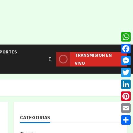
What
PORTES
TRANSMISION EN
Face
VIVO
Mess
Twitt
Linke
Pinte
CATEGORIAS
Email
Compa