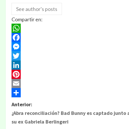
See author's posts
Compartir en:
WhatsApp
Facebook
Messenger
Twitter
LinkedIn
Pinterest
Email
Compartir
Anterior:
¿Abra reconciliación? Bad Bunny es captado junto 
su ex Gabriela Berlingeri