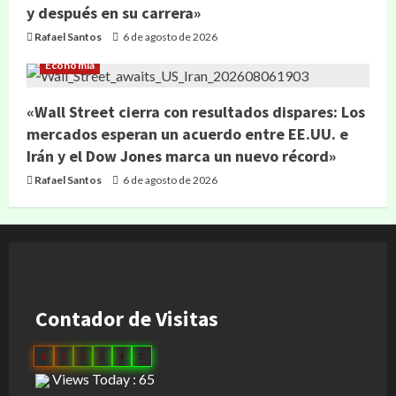
y después en su carrera»
Rafael Santos
6 de agosto de 2026
Economía
«Wall Street cierra con resultados dispares: Los
mercados esperan un acuerdo entre EE.UU. e
Irán y el Dow Jones marca un nuevo récord»
Rafael Santos
6 de agosto de 2026
Contador de Visitas
0
3
0
9
4
7
Views Today : 65