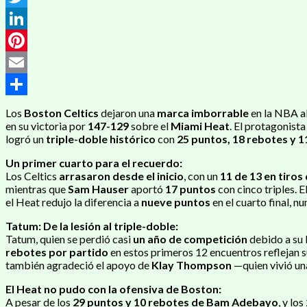
Twitter
LinkedIn
Pinterest
Email
Compartir
Los
Boston Celtics
dejaron una
marca imborrable
en la NBA a
en su victoria por
147-129
sobre el
Miami Heat
. El protagonista
logró un
triple-doble histórico
con
25 puntos, 18 rebotes y 1
Un primer cuarto para el recuerdo:
Los Celtics
arrasaron desde el inicio
, con un
11 de 13 en tiro
mientras que
Sam Hauser
aportó
17 puntos
con cinco triples. 
el Heat redujo la diferencia a
nueve puntos
en el cuarto final, n
Tatum: De la lesión al triple-doble:
Tatum, quien se perdió casi
un año de competición
debido a su 
rebotes por partido
en estos primeros 12 encuentros reflejan 
también agradeció el apoyo de
Klay Thompson
—quien vivió un
El Heat no pudo con la ofensiva de Boston:
A pesar de los
29 puntos y 10 rebotes de Bam Adebayo
, y los