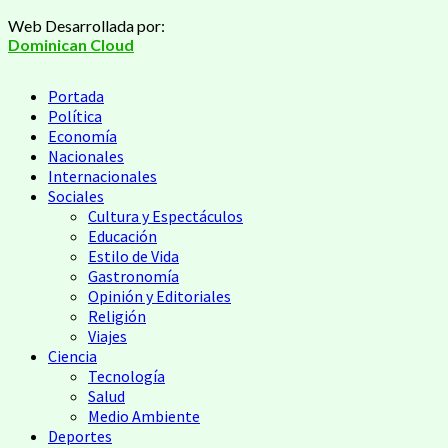
Saltar
Web Desarrollada por:
al
Dominican Cloud
contenido
Menú
Portada
principal
Política
Economía
Nacionales
Internacionales
Sociales
Cultura y Espectáculos
Educación
Estilo de Vida
Gastronomía
Opinión y Editoriales
Religión
Viajes
Ciencia
Tecnología
Salud
Medio Ambiente
Deportes