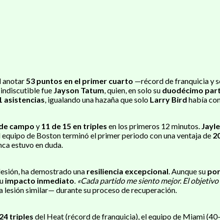
l anotar
53 puntos en el primer cuarto
—récord de franquicia y se
 indiscutible fue
Jayson Tatum
, quien, en solo su
duodécimo par
1 asistencias
, igualando una hazaña que solo
Larry Bird
había cons
s de campo
y
11 de 15 en triples
en los primeros 12 minutos.
Jayl
El equipo de Boston terminó el primer periodo con una ventaja de
2
unca estuvo en duda.
lesión, ha demostrado una
resiliencia excepcional
. Aunque su
por
su
impacto inmediato
.
«Cada partido me siento mejor. El objetivo
a lesión similar— durante su proceso de recuperación.
24 triples
del Heat (récord de franquicia), el equipo de Miami (40