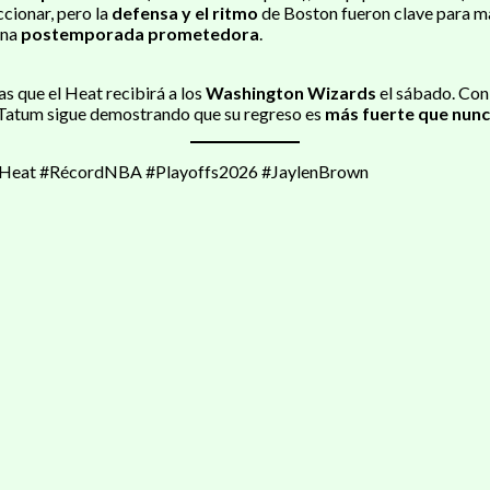
cionar, pero la
defensa y el ritmo
de Boston fueron clave para ma
una
postemporada prometedora
.
as que el Heat recibirá a los
Washington Wizards
el sábado. Con
 Tatum sigue demostrando que su regreso es
más fuerte que nun
iHeat #RécordNBA #Playoffs2026 #JaylenBrown