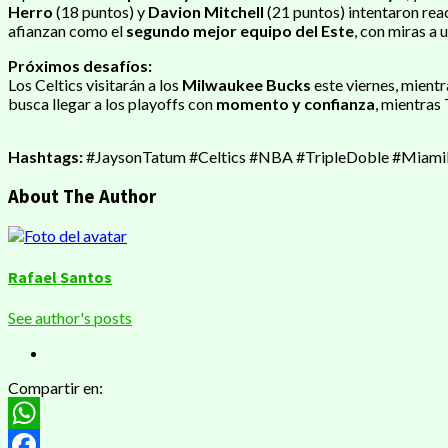
Herro
(18 puntos) y
Davion Mitchell
(21 puntos) intentaron reac
afianzan como el
segundo mejor equipo del Este
, con miras a 
Próximos desafíos:
Los Celtics visitarán a los
Milwaukee Bucks
este viernes, mientr
busca llegar a los playoffs con
momento y confianza
, mientras
Hashtags:
#JaysonTatum #Celtics #NBA #TripleDoble #Miam
About The Author
Rafael Santos
See author's posts
Compartir en:
WhatsApp