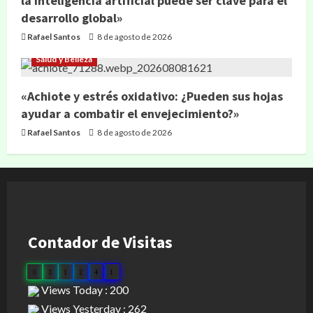
la inteligencia artificial puede ser clave para el
desarrollo global»
Rafael Santos
8 de agosto de 2026
Salud y Belleza
«Achiote y estrés oxidativo: ¿Pueden sus hojas
ayudar a combatir el envejecimiento?»
Rafael Santos
8 de agosto de 2026
Contador de Visitas
0
3
1
2
4
1
Views Today : 200
Views Yesterday : 262