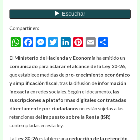
Compartir en:
WhatsApp
Facebook
Messenger
Twitter
LinkedIn
Pinterest
Email
Compar
El
Ministerio de Hacienda y Economía
ha emitido un
comunicado
para
aclarar el alcance de la Ley 30-26
,
que establece medidas de
pro-crecimiento económico
y simplificación fiscal
, tras la difusión de
información
inexacta
en redes sociales. Según el documento,
las
suscripciones a plataformas digitales contratadas
directamente por ciudadanos
no están sujetas a las
retenciones del
Impuesto sobre la Renta (ISR)
contempladas en esta ley.
La
Ley 30-26
establece una
reducción de la retención