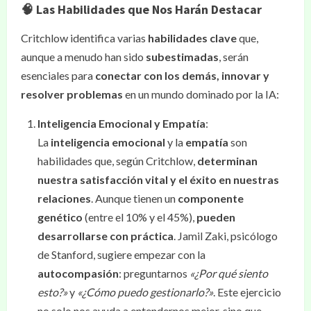
🧠 Las Habilidades que Nos Harán Destacar
Critchlow identifica varias
habilidades clave
que,
aunque a menudo han sido
subestimadas
, serán
esenciales para
conectar con los demás, innovar y
resolver problemas
en un mundo dominado por la IA:
Inteligencia Emocional y Empatía
:
La
inteligencia emocional
y la
empatía
son
habilidades que, según Critchlow,
determinan
nuestra satisfacción vital y el éxito en nuestras
relaciones
. Aunque tienen un
componente
genético
(entre el 10% y el 45%),
pueden
desarrollarse con práctica
. Jamil Zaki, psicólogo
de Stanford, sugiere empezar con la
autocompasión
: preguntarnos
«¿Por qué siento
esto?»
y
«¿Cómo puedo gestionarlo?»
. Este ejercicio
no solo nos ayuda a entendernos mejor, sino que