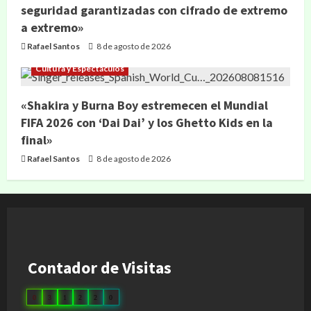
seguridad garantizadas con cifrado de extremo
a extremo»
Rafael Santos
8 de agosto de 2026
Cultura y Espectáculos
«Shakira y Burna Boy estremecen el Mundial
FIFA 2026 con ‘Dai Dai’ y los Ghetto Kids en la
final»
Rafael Santos
8 de agosto de 2026
Contador de Visitas
0
3
1
2
2
0