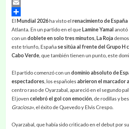
Pinterest
Email
El
Mundial 2026
ha visto el
renacimiento de España
Compartir
Atlanta. En un partido en el que
Lamine Yamal
anotó
con un
doblete en solo tres minutos
,
La Roja
demost
este triunfo, España
se sitúa al frente del Grupo H
Cabo Verde
, que también tienen un punto, este dom
El partido comenzó con un
dominio absoluto de Es
espectadores
, los españoles
abrieron el marcador a
centro raso de Oyarzabal, apareció en el segundo pa
El joven
celebró el gol con emoción
, de rodillas y b
Graciosa»
, el éxito de Quevedo y Elvis Crespo.
Oyarzabal, que había sido criticado en el debut por s