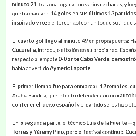
minuto 21
, tras una jugada con varios rechaces, y lue
que ha marcado
14 goles en sus últimos 13 partidos
inspirado
y rozó el tercer gol con un toque sutil que 
El
cuarto gol llegó al minuto 49
en propia puerta:
Ha
Cucurella
, introdujo el balón en su propia red. Espa
respecto al empate
0-0 ante Cabo Verde
,
demostró 
había advertido
Aymeric Laporte
.
El
primer tiempo fue para enmarcar
:
12 remates, cu
Arabia Saudita, que intentó defender con un
«autob
contener el juego español
y el partido se les hizo et
En la
segunda parte
, el técnico
Luis de la Fuente
—qu
Torres y Yéremy Pino
, pero el festival continuó.
Cucu