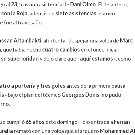
go al
23
, tras una asistencia de
Dani Olmo
. El delantero,
 con la Roja
, además de
siete asistencias
, estuvo
se fue al travesaño.
ssan Altambakti
, al intentar despejar una volea de
Marc
ña, que había hecho
cuatro cambios
en el once inicial
su superioridad
y dejó claro que
«aquí estamos»
, como
atro a portería y tres goles
antes de la primera pausa.
ús»
bajo el plan del técnico
Georgios Donis
,
no pudo
erno.
e cumplió
65 años
este domingo— dio entrada a
Ferran
rella
remató con una volea que el arquero
Mohammed A