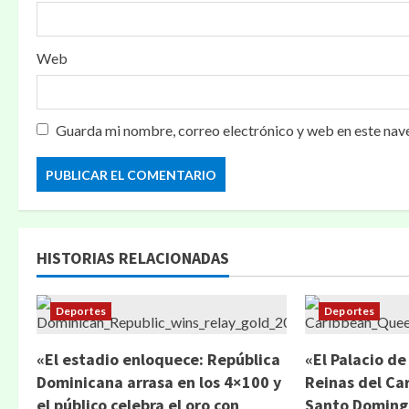
a
d
Web
a
s
Guarda mi nombre, correo electrónico y web en este nav
HISTORIAS RELACIONADAS
Deportes
Deportes
«El estadio enloquece: República
«El Palacio de
Dominicana arrasa en los 4×100 y
Reinas del Ca
el público celebra el oro con
Santo Domingo