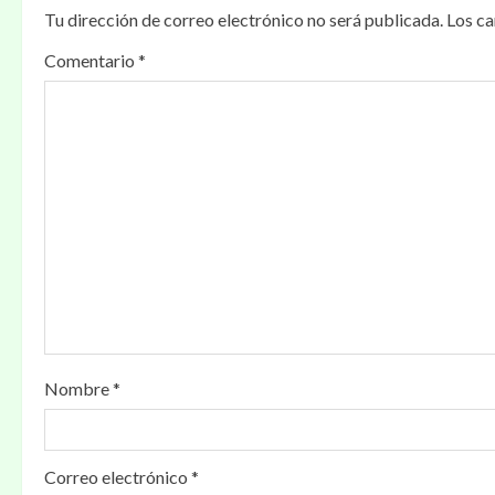
a
Tu dirección de correo electrónico no será publicada.
Los c
c
Comentario
*
i
ó
n
d
e
e
n
Nombre
*
t
r
Correo electrónico
*