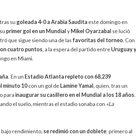
tras su
goleada 4-0 a Arabia Saudita
este domingo en
 su
primer gol en un Mundial
y
Mikel Oyarzabal
se lució
ró que sigue siendo una de las
favoritas del torneo
. Con
 con cuatro puntos
, a la espera del partido entre
Uruguay 
ingo en Miami.
paña
. En un
Estadio Atlanta repleto con 68,239
l minuto 10
con un gol de
Lamine Yamal
, quien, tras un
lo para
inaugurar su casillero en el Mundial a los 18 años
.
esando el suelo, mientras el estadio sonaba con
«La
u bajo rendimiento,
se redimió con un doblete
: primero al