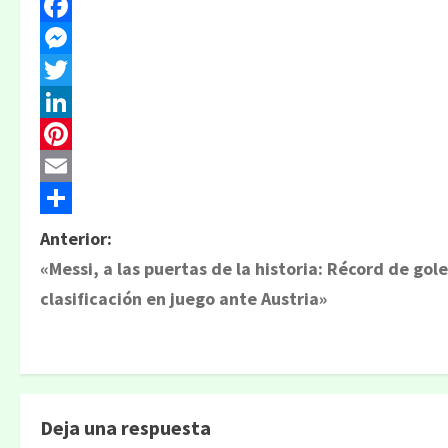
WhatsApp
Facebook
Messenger
Twitter
LinkedIn
Pinterest
Email
Compartir
N
Anterior:
«Messi, a las puertas de la historia: Récord de gole
a
clasificación en juego ante Austria»
v
e
g
Deja una respuesta