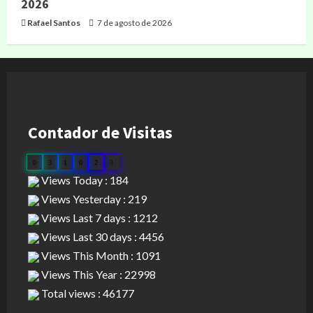
2026
Rafael Santos
7 de agosto de 2026
Contador de Visitas
0
3
1
0
2
3
Views Today : 184
Views Yesterday : 219
Views Last 7 days : 1212
Views Last 30 days : 4456
Views This Month : 1091
Views This Year : 22998
Total views : 46177