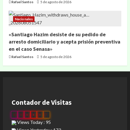
Rafael Santos
5 de agosto de 2026
Nacionales
«Santiago Hazim desiste de su pedido de
arresto domiciliario y acepta prisión preventiva
en el caso Senasa»
Rafael Santos
5 de agosto de 2026
Contador de Visitas
0
3
0
8
0
7
Views Today : 95
Views Yesterday : 173