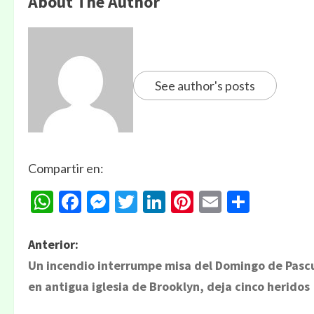
About The Author
See author's posts
Compartir en:
WhatsApp
Facebook
Messenger
Twitter
LinkedIn
Pinterest
Email
Compa
Anterior:
Un incendio interrumpe misa del Domingo de Pasc
en antigua iglesia de Brooklyn, deja cinco heridos