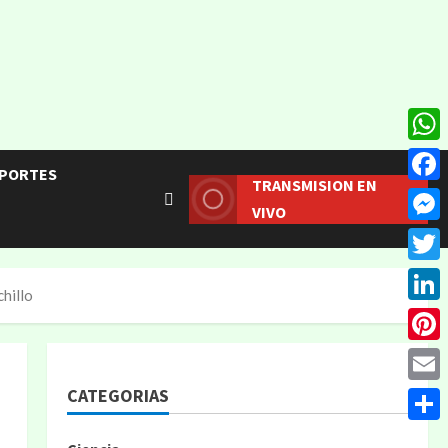
What
PORTES
TRANSMISION EN
Face
VIVO
Mess
Twitt
hillo
Linke
Pinte
CATEGORIAS
Email
Compa