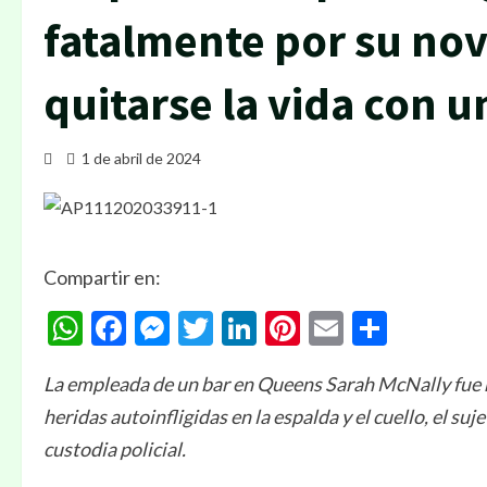
fatalmente por su nov
quitarse la vida con u
1 de abril de 2024
Compartir en:
WhatsApp
Facebook
Messenger
Twitter
LinkedIn
Pinterest
Email
Compa
La empleada de un bar en Queens Sarah McNally fue h
heridas autoinfligidas en la espalda y el cuello, el s
custodia policial.