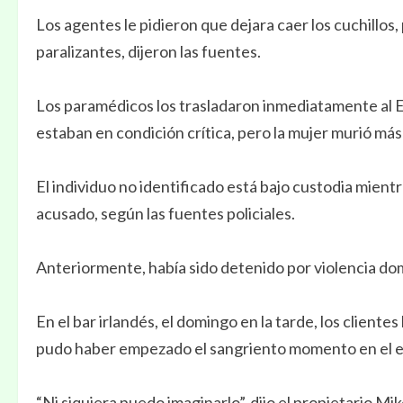
Los agentes le pidieron que dejara caer los cuchillos, 
paralizantes, dijeron las fuentes.
Los paramédicos los trasladaron inmediatamente al E
estaban en condición crítica, pero la mujer murió má
El individuo no identificado está bajo custodia mient
acusado, según las fuentes policiales.
Anteriormente, había sido detenido por violencia do
En el bar irlandés, el domingo en la tarde, los client
pudo haber empezado el sangriento momento en el e
“Ni siquiera puedo imaginarlo”, dijo el propietario Mi