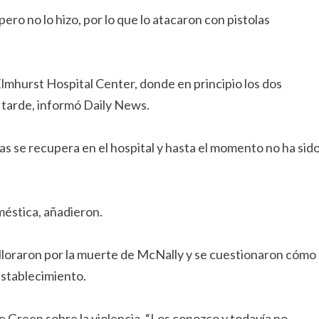
pero no lo hizo, por lo que lo atacaron con pistolas
lmhurst Hospital Center, donde en principio los dos
s tarde, informó Daily News.
ras se recupera en el hospital y hasta el momento no ha sid
méstica, añadieron.
es lloraron por la muerte de McNally y se cuestionaron cómo
stablecimiento.
ke Green sobre la violencia. “Los conozco y todavía no