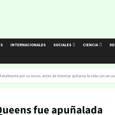
ES
INTERNACIONALES
SOCIALES
CIENCIA
DE
talmente por su novio, antes de intentar quitarse la vida con un cuc
Queens fue apuñalada