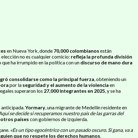
tes
en Nueva York, donde
70,000 colombianos
están
a elección no es cualquier comicio:
refleja la profunda división
 que ha irrumpido en la política con un
discurso de mano dura
logró consolidarse como la principal fuerza
, obteniendo un
pora
por la
seguridad y el aumento de la violencia
en
legales superaron los
27,000 integrantes en 2025
, y se ha
 anticipada.
Yormary
, una migrante de Medellín residente en
Aquí se decide si recuperamos nuestro país de las garras del
 otros países
con gobiernos de izquierda.
gane.
«Es un tipo egocéntrico con un pasado oscuro. Si gana, va a
lguien que no respete los derechos humanos
.