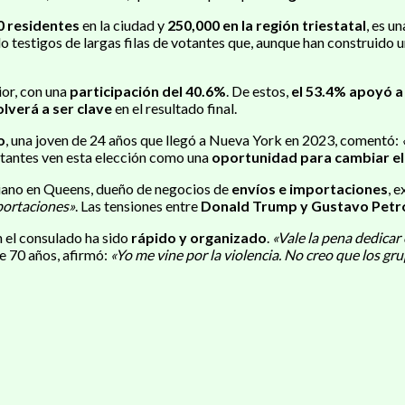
0 residentes
en la ciudad y
250,000 en la región triestatal
, es u
o testigos de largas filas de votantes que, aunque han construido 
ior, con una
participación del 40.6%
. De estos,
el 53.4% apoyó a 
olverá a ser clave
en el resultado final.
o
, una joven de 24 años que llegó a Nueva York en 2023, comentó:
tantes ven esta elección como una
oportunidad para cambiar e
iano en Queens, dueño de negocios de
envíos e importaciones
, e
mportaciones»
. Las tensiones entre
Donald Trump y Gustavo Petr
n el consulado ha sido
rápido y organizado
.
«Vale la pena dedica
de 70 años, afirmó:
«Yo me vine por la violencia. No creo que los gr