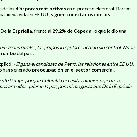
na de las
diásporas más activas
en el proceso electoral. Barrios
una nueva vida en EE.UU.,
siguen conectados con los
De la Espriella
, frente al
29.2% de Cepeda
, lo que le dio una
«En zonas rurales, los grupos irregulares actúan sin control. No sé
l rumbo
del país.
xplicó:
«Si gana el candidato de Petro, las relaciones entre EE.UU.
o
han generado
preocupación en el sector comercial
.
r este tiempo porque Colombia necesita cambios urgentes»
,
upos armados quieran la paz, pero sí me gusta que De la Espriella