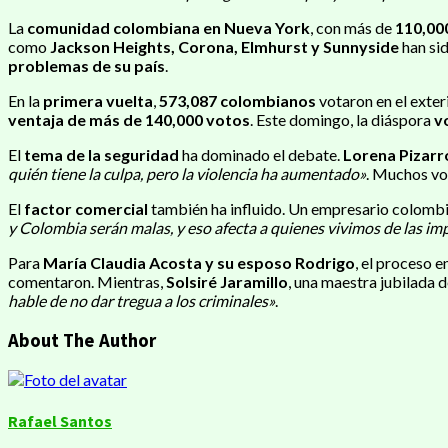
La
comunidad colombiana en Nueva York
, con más de
110,00
como
Jackson Heights, Corona, Elmhurst y Sunnyside
han sid
problemas de su país
.
En la
primera vuelta
,
573,087 colombianos
votaron en el exter
ventaja de más de 140,000 votos
. Este domingo, la diáspora
v
El
tema de la seguridad
ha dominado el debate.
Lorena Pizarr
quién tiene la culpa, pero la violencia ha aumentado»
. Muchos vo
El
factor comercial
también ha influido. Un empresario colomb
y Colombia serán malas, y eso afecta a quienes vivimos de las i
Para
María Claudia Acosta y su esposo Rodrigo
, el proceso e
comentaron. Mientras,
Solsiré Jaramillo
, una maestra jubilada 
hable de no dar tregua a los criminales»
.
About The Author
Rafael Santos