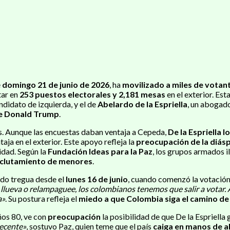
e
domingo 21 de junio de 2026
, ha
movilizado a miles de votan
ar en
253 puestos electorales y 2,181 mesas
en el exterior. Est
andidato de izquierda, y el de
Abelardo de la Espriella
, un abogado
te Donald Trump
.
as. Aunque las encuestas daban ventaja a Cepeda,
De la Espriella 
taja en el exterior. Este apoyo refleja la
preocupación de la diás
idad. Según la
Fundación Ideas para la Paz
, los grupos armados i
eclutamiento de menores
.
dado tregua desde el
lunes 16 de junio
, cuando comenzó la votación
 llueva o relampaguee, los colombianos tenemos que salir a votar. 
a»
. Su postura refleja el
miedo a que Colombia siga el camino de
ños 80, ve con
preocupación
la posibilidad de que De la Espriella 
decente»
, sostuvo Paz, quien teme que el país
caiga en manos de a