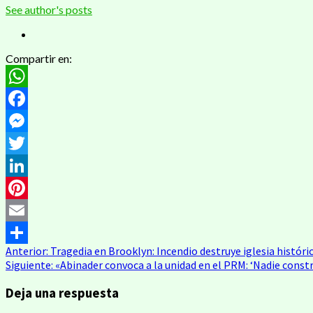
See author's posts
Compartir en:
WhatsApp
Facebook
Messenger
Twitter
LinkedIn
Pinterest
Email
Navegación
Anterior:
Tragedia en Brooklyn: Incendio destruye iglesia históri
Compartir
Siguiente:
«Abinader convoca a la unidad en el PRM: ‘Nadie const
de
Deja una respuesta
entradas