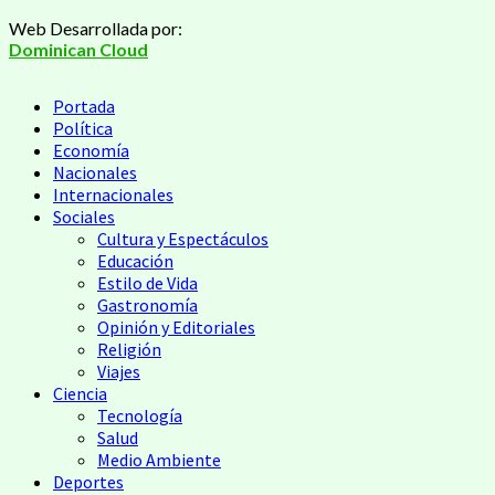
Saltar
Web Desarrollada por:
al
Dominican Cloud
contenido
Menú
Portada
principal
Política
Economía
Nacionales
Internacionales
Sociales
Cultura y Espectáculos
Educación
Estilo de Vida
Gastronomía
Opinión y Editoriales
Religión
Viajes
Ciencia
Tecnología
Salud
Medio Ambiente
Deportes