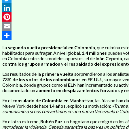
Twitter
LinkedIn
Pinterest
Email
Compartir
La
segunda vuelta presidencial en Colombia
, que culmina est
habilitados para sufragar. A nivel global,
1.4 millones
pueden vot
en Colombia entre dos modelos opuestos: el de
Iván Cepeda
, c
contra los grupos armados
y el
respaldado del expresiden
Los resultados de la
primera vuelta
sorprendieron a los analist
73% de los votos de los colombianos en EE.UU.
, su mayor ven
Colombia, donde grupos como el
ELN
han incrementado su activ
documentado un
aumento en desplazamientos forzados y r
En el
consulado de Colombia en Manhattan
, las filas no han 
Nueva York desde hace
14 años
, explicó su motivación:
«Truene,
comunismo o si nos convertimos en una nueva Venezuela o Cub
En el otro extremo,
Rubén Paz
, un bogotano que emigró en los a
recrudecer la violencia. Cepeda garantiza la paz y es un político 