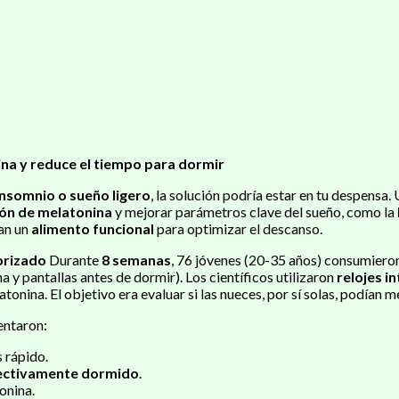
ina y reduce el tiempo para dormir
insomnio o sueño ligero
, la solución podría estar en tu despensa.
ón de melatonina
y mejorar parámetros clave del sueño, como la
ran un
alimento funcional
para optimizar el descanso.
orizado
Durante
8 semanas
, 76 jóvenes (20-35 años) consumiero
a y pantallas antes de dormir). Los científicos utilizaron
relojes i
tonina. El objetivo era evaluar si las nueces, por sí solas, podían m
entaron:
 rápido.
ectivamente dormido
.
onina.