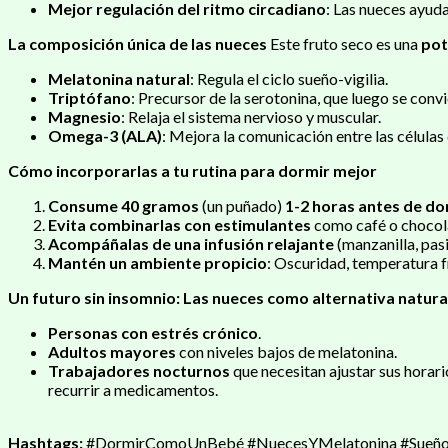
Mejor regulación del ritmo circadiano
: Las nueces ayuda
La composición única de las nueces
Este fruto seco es una
pot
Melatonina natural
: Regula el ciclo sueño-vigilia.
Triptófano
: Precursor de la serotonina, que luego se conv
Magnesio
: Relaja el sistema nervioso y muscular.
Omega-3 (ALA)
: Mejora la comunicación entre las células
Cómo incorporarlas a tu rutina para dormir mejor
Consume 40 gramos
(un puñado)
1-2 horas antes de do
Evita combinarlas con estimulantes
como café o chocol
Acompáñalas de una infusión relajante
(manzanilla, pasi
Mantén un ambiente propicio
: Oscuridad, temperatura fr
Un futuro sin insomnio: Las nueces como alternativa natura
Personas con estrés crónico
.
Adultos mayores
con niveles bajos de melatonina.
Trabajadores nocturnos
que necesitan ajustar sus horar
recurrir a medicamentos.
Hashtags:
#DormirComoUnBebé #NuecesYMelatonina #SueñoNa