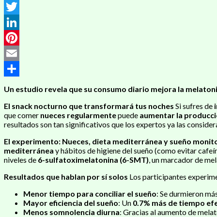
Messenger
Twitter
LinkedIn
Pinterest
Email
Compartir
Un estudio revela que su consumo diario mejora la melaton
El snack nocturno que transformará tus noches
Si sufres de
que comer
nueces regularmente
puede
aumentar la producci
resultados son tan significativos que los expertos ya las conside
El experimento: Nueces, dieta mediterránea y sueño monit
mediterránea
y hábitos de higiene del sueño (como evitar cafeín
niveles de
6-sulfatoximelatonina (6-SMT)
, un marcador de mela
Resultados que hablan por sí solos
Los participantes experim
Menor tiempo para conciliar el sueño
: Se durmieron más
Mayor eficiencia del sueño
: Un
0.7% más de tiempo ef
Menos somnolencia diurna
: Gracias al aumento de melat