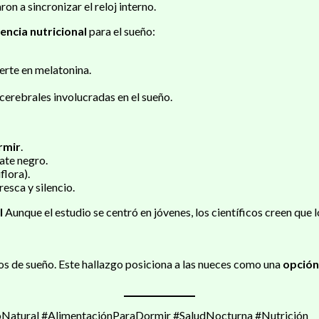
ron a sincronizar el reloj interno.
encia nutricional
para el sueño:
ierte en melatonina.
 cerebrales involucradas en el sueño.
rmir
.
ate negro.
flora).
esca y silencio.
l
Aunque el estudio se centró en jóvenes, los científicos creen que
ios de sueño. Este hallazgo posiciona a las nueces como una
opción
tural #AlimentaciónParaDormir #SaludNocturna #Nutrición