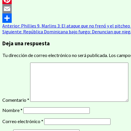
Pinterest
Email
Anterior:
Phillies 9, Marlins 3: El ataque que no frenó y el pitch
Compartir
Siguiente:
República Dominicana bajo fuego: Denuncian que niega
Deja una respuesta
Tu dirección de correo electrónico no será publicada.
Los campos
Comentario
*
Nombre
*
Correo electrónico
*