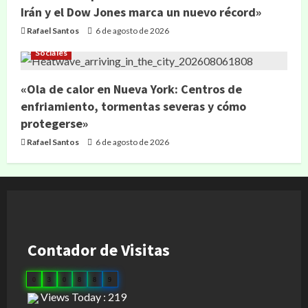
Irán y el Dow Jones marca un nuevo récord»
Rafael Santos
6 de agosto de 2026
Sociales
«Ola de calor en Nueva York: Centros de
enfriamiento, tormentas severas y cómo
protegerse»
Rafael Santos
6 de agosto de 2026
Contador de Visitas
0
3
0
8
8
9
Views Today : 219