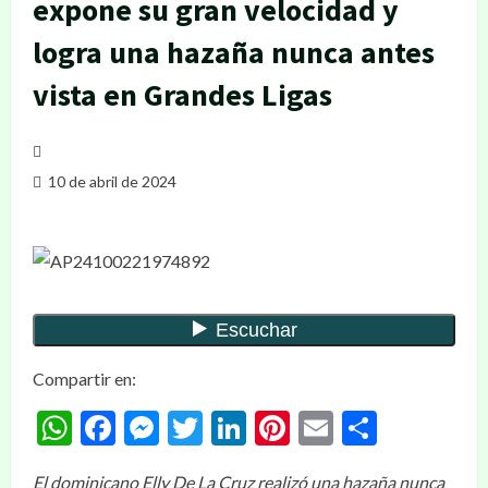
expone su gran velocidad y
logra una hazaña nunca antes
vista en Grandes Ligas
10 de abril de 2024
Compartir en:
WhatsApp
Facebook
Messenger
Twitter
LinkedIn
Pinterest
Email
Compar
El dominicano Elly De La Cruz realizó una hazaña nunca