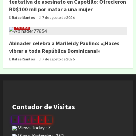
tentativa de asesinato en Capotillo: Ofrecieron
RD$100 mil por matar a una mujer
Rafael Santos
7 de agosto de 2026
Política
Abinader celebra a Marileidy Paulino: «¡Haces
vibrar a toda República Dominicana!»
Rafael Santos
7 de agosto de 2026
Contador de Visitas
0
3
1
0
8
2
Views Today : 7
Views Yesterday : 262