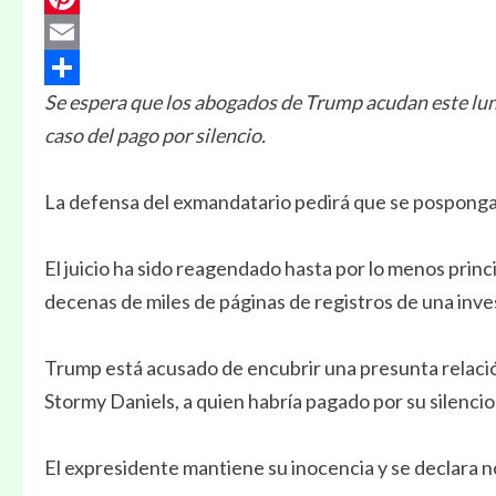
Pinterest
Email
Se espera que los abogados de Trump acudan este lune
Compartir
caso del pago por silencio.
La defensa del exmandatario pedirá que se posponga e
El juicio ha sido reagendado hasta por lo menos princ
decenas de miles de páginas de registros de una inve
Trump está acusado de encubrir una presunta relación
Stormy Daniels, a quien habría pagado por su silenci
El expresidente mantiene su inocencia y se declara n