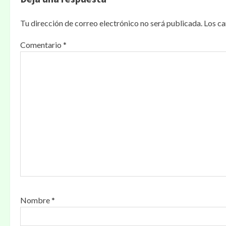
a
Tu dirección de correo electrónico no será publicada.
Los c
c
Comentario
*
i
ó
n
d
e
e
n
t
r
Nombre
*
a