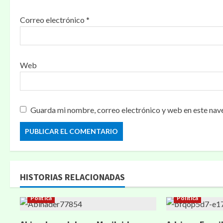
d
Correo electrónico
*
a
s
Web
Guarda mi nombre, correo electrónico y web en este nav
HISTORIAS RELACIONADAS
Política
Política