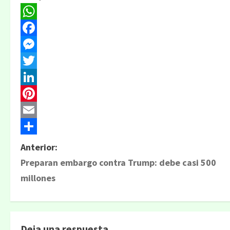
WhatsApp
Facebook
Messenger
Twitter
LinkedIn
Pinterest
Email
Compartir
N
Anterior:
Preparan embargo contra Trump: debe casi 500
a
millones
v
e
g
Deja una respuesta