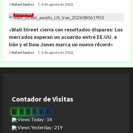
Rafael Santos
6 de agosto de 2026
Economía
«Wall Street cierra con resultados dispares: Los
mercados esperan un acuerdo entre EE.UU. e
Irán y el Dow Jones marca un nuevo récord»
Rafael Santos
6 de agosto de 2026
Contador de Visitas
0
3
0
9
0
3
Views Today : 14
Views Yesterday : 219