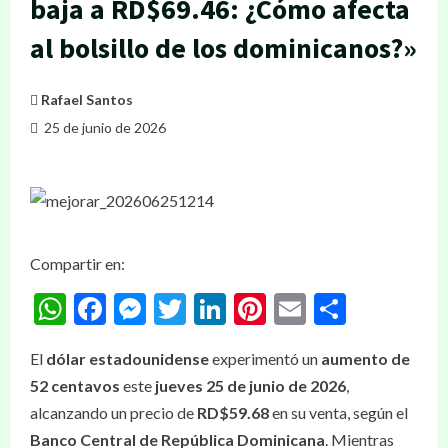
baja a RD$69.46: ¿Cómo afecta
al bolsillo de los dominicanos?»
Rafael Santos
25 de junio de 2026
Compartir en:
WhatsApp
Facebook
Messenger
Twitter
LinkedIn
Pinterest
Email
Compar
El
dólar estadounidense
experimentó un
aumento de
52 centavos
este
jueves 25 de junio de 2026
,
alcanzando un precio de
RD$59.68
en su venta, según el
Banco Central de República Dominicana
. Mientras