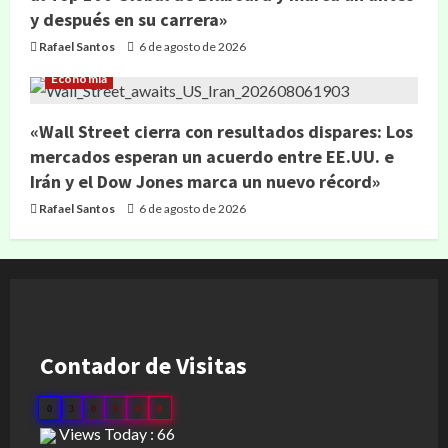
y después en su carrera»
Rafael Santos
6 de agosto de 2026
Economía
«Wall Street cierra con resultados dispares: Los
mercados esperan un acuerdo entre EE.UU. e
Irán y el Dow Jones marca un nuevo récord»
Rafael Santos
6 de agosto de 2026
Contador de Visitas
0
3
0
9
4
8
Views Today : 66