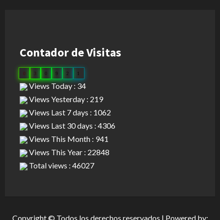
Contador de Visitas
0
3
0
9
2
1
Views Today : 34
Views Yesterday : 219
Views Last 7 days : 1062
Views Last 30 days : 4306
Views This Month : 941
Views This Year : 22848
Total views : 46027
Copyright © Todos los derechos reservados | Powered by: