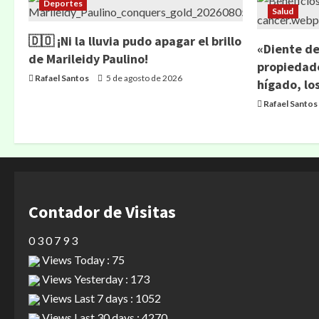
Deportes
Salud
🇩🇴 ¡Ni la lluvia pudo apagar el brillo
«Diente de
de Marileidy Paulino!
propiedade
Rafael Santos
5 de agosto de 2026
hígado, lo
Rafael Santos
Contador de Visitas
0
3
0
7
9
3
Views Today : 75
Views Yesterday : 173
Views Last 7 days : 1052
Views Last 30 days : 4270