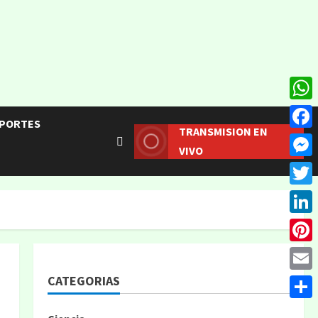
What
PORTES
TRANSMISION EN
Face
VIVO
Mess
Twitt
Linke
Pinte
CATEGORIAS
Email
Compa