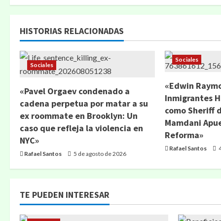
HISTORIAS RELACIONADAS
Sociales
Sociales
«Edwin Raymo
«Pavel Orgaev condenado a
Inmigrantes H
cadena perpetua por matar a su
como Sheriff 
ex roommate en Brooklyn: Un
Mamdani Apue
caso que refleja la violencia en
Reforma»
NYC»
Rafael Santos
4
Rafael Santos
5 de agosto de 2026
TE PUEDEN INTERESAR