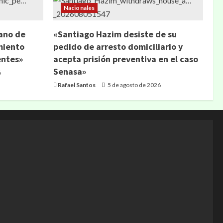
Nacionales
ano de
«Santiago Hazim desiste de su
miento
pedido de arresto domiciliario y
entes»
acepta prisión preventiva en el caso
Senasa»
6
Rafael Santos
5 de agosto de 2026