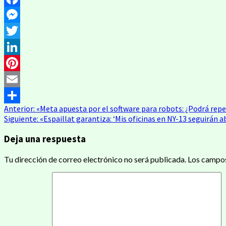
Facebook
Messenger
Twitter
LinkedIn
Pinterest
Email
Navegación
Anterior:
«Meta apuesta por el software para robots: ¿Podrá repet
Compartir
Siguiente:
«Espaillat garantiza: ‘Mis oficinas en NY-13 seguirán a
de
Deja una respuesta
entradas
Tu dirección de correo electrónico no será publicada.
Los campos