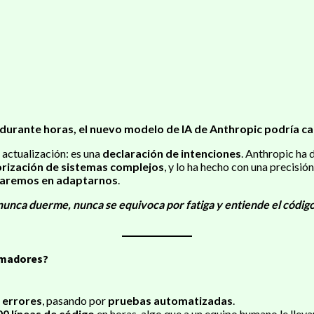
 durante horas, el nuevo modelo de IA de Anthropic podría ca
 actualización: es una
declaración de intenciones
. Anthropic ha
orización de sistemas complejos
, y lo ha hecho con una precisió
daremos en adaptarnos
.
nunca duerme, nunca se equivoca por fatiga y entiende el códig
ramadores?
 errores
, pasando por
pruebas automatizadas
.
00 líneas de código
en horas, algo que a un equipo humano le llevar