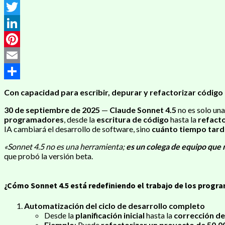
Messenger
Twitter
LinkedIn
Pinterest
Email
Compartir
Con capacidad para escribir, depurar y refactorizar código
30 de septiembre de 2025
—
Claude Sonnet 4.5
no es solo una
programadores
, desde la
escritura de código
hasta la
refact
IA cambiará el desarrollo de software, sino
cuánto tiempo tar
«Sonnet 4.5 no es una herramienta;
es un colega de equipo que 
que probó la versión beta.
¿Cómo Sonnet 4.5 está redefiniendo el trabajo de los prog
Automatización del ciclo de desarrollo completo
Desde la
planificación inicial
hasta la
corrección de
Ejemplo
: Puede
refactorizar un proyecto de 50.0