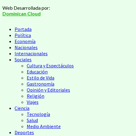
Saltar
Web Desarrollada por:
al
Dominican Cloud
contenido
Menú
Portada
principal
Política
Economía
Nacionales
Internacionales
Sociales
Cultura y Espectáculos
Educación
Estilo de Vida
Gastronomía
Opinión y Editoriales
Religión
Viajes
Ciencia
Tecnología
Salud
Medio Ambiente
Deportes