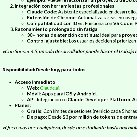
Integración con herramientas profesionales
Claude Code
: Asistente especializado en desarrollo.
Extensión de Chrome
: Automatiza tareas en navegad
Compatibilidad con IDEs
: Funciona con
VS Code, 
Razonamiento prolongado sin fatiga
30+ horas de atención continua
: Ideal para
proyec
Control ajustable
: Los usuarios deciden si priorizan
«Con Sonnet 4.5,
un solo desarrollador puede hacer el trabajo 
Disponibilidad: Desde hoy, para todos
Acceso inmediato
:
Web
:
Claude.ai
.
Móvil
: Apps para
iOS y Android
.
API
: Integración en
Claude Developer Platform
,
A
Planes
:
Gratis
: Con límites de sesiones (reinicio cada 5 horas
De pago
: Desde
$3 por millón de tokens de entra
«Queremos que
cualquiera, desde un estudiante hasta una mul