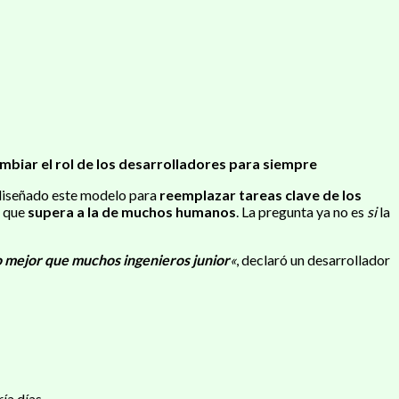
mbiar el rol de los desarrolladores para siempre
 diseñado este modelo para
reemplazar tareas clave de los
n que
supera a la de muchos humanos
. La pregunta ya no es
si
la
o mejor que muchos ingenieros junior
«
, declaró un desarrollador
ía días.