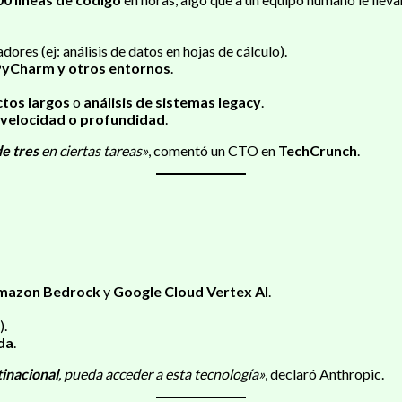
ores (ej: análisis de datos en hojas de cálculo).
PyCharm y otros entornos
.
tos largos
o
análisis de sistemas legacy
.
velocidad o profundidad
.
de tres
en ciertas tareas»
, comentó un CTO en
TechCrunch
.
mazon Bedrock
y
Google Cloud Vertex AI
.
).
da
.
tinacional
, pueda acceder a esta tecnología»
, declaró Anthropic.