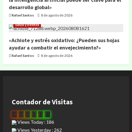
desarrollo global»
Rafael Santos
8 de agosto de 2026
Salud y Belleza
«Achiote y estrés oxidativo: ¿Pueden sus hojas
ayudar a combatir el envejecimiento?»
Rafael Santos
8 de agosto de 2026
Contador de Visitas
0
3
1
2
3
2
Views Today : 186
Views Yesterday : 262