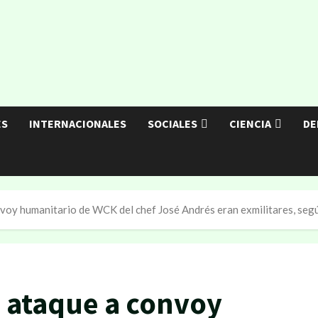
ES
INTERNACIONALES
SOCIALES
CIENCIA
DE
voy humanitario de WCK del chef José Andrés eran exmilitares, segú
n ataque a convoy