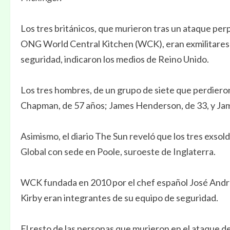
Los tres británicos, que murieron tras un ataque perp
ONG World Central Kitchen (WCK), eran exmilitares y
seguridad, indicaron los medios de Reino Unido.
Los tres hombres, de un grupo de siete que perdieron
Chapman, de 57 años; James Henderson, de 33, y Jam
Asimismo, el diario The Sun reveló que los tres exso
Global con sede en Poole, suroeste de Inglaterra.
WCK fundada en 2010 por el chef español José And
Kirby eran integrantes de su equipo de seguridad.
El resto de las personas que murieron en el ataque d