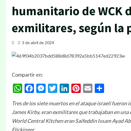
humanitario de WCK d
exmilitares, según la
3 de abril de 2024
Compartir en:
WhatsApp
Facebook
Messenger
Twitter
LinkedIn
Pinterest
Email
Compa
Tres de los siete muertos en el ataque israelí fuer
James Kirby, eran exmilitares que trabajaban en una
World Central Kitchen eran Saifeddin Issam Ayad A
Flickinger.