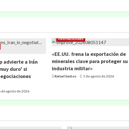
Internacionales
«EE.UU. frena la exportación de
minerales clave para proteger su
 advierte a Irán
industria militar»
muy duro’ si
negociaciones
Rafael Santos
5 de agosto de 2026
 de agosto de 2026