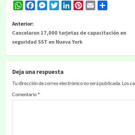
WhatsApp
Facebook
Messenger
Twitter
LinkedIn
Pinterest
Email
Compa
N
Anterior:
Cancelaron 17,000 tarjetas de capacitación en
a
seguridad SST en Nueva York
v
e
Deja una respuesta
g
Tu dirección de correo electrónico no será publicada.
Los c
a
Comentario
*
c
i
ó