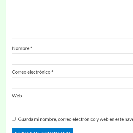
n
d
e
e
Nombre
*
n
t
Correo electrónico
*
r
a
Web
d
a
Guarda mi nombre, correo electrónico y web en este nav
s