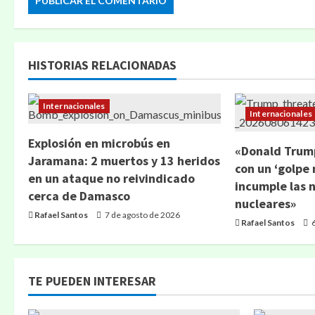
HISTORIAS RELACIONADAS
Internacionales
Internacionales
Explosión en microbús en
«Donald Trump
Jaramana: 2 muertos y 13 heridos
con un ‘golpe 
en un ataque no reivindicado
incumple las 
cerca de Damasco
nucleares»
Rafael Santos
7 de agosto de 2026
Rafael Santos
6
TE PUEDEN INTERESAR