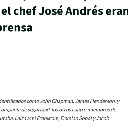
el chef José Andrés era
 prensa
rtir
on identificados como John Chapman, James Henderson, y
 compañía de seguridad, los otros cuatro miembros de
butaha, Lalzawmi Frankcom, Damian Soból y Jacob