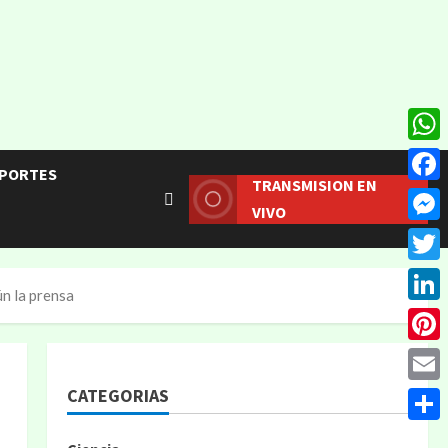
What
PORTES
TRANSMISION EN
Face
VIVO
Mess
Twitt
n la prensa
Linke
Pinte
CATEGORIAS
Email
Compa