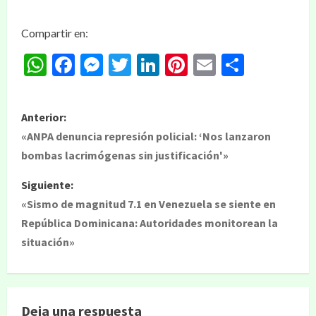
Compartir en:
WhatsApp
Facebook
Messenger
Twitter
LinkedIn
Pinterest
Email
Compar
Anterior:
«ANPA denuncia represión policial: ‘Nos lanzaron
bombas lacrimógenas sin justificación'»
Siguiente:
«Sismo de magnitud 7.1 en Venezuela se siente en
República Dominicana: Autoridades monitorean la
situación»
Deja una respuesta