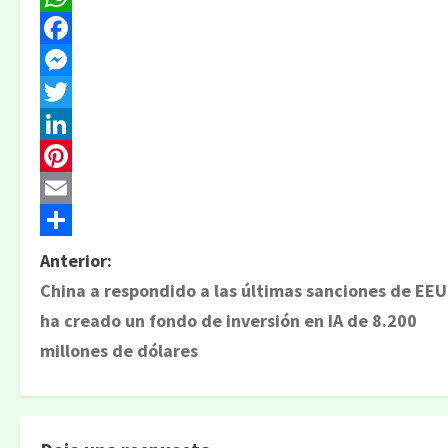
WhatsApp
Facebook
Messenger
Twitter
LinkedIn
Pinterest
Email
Compartir
Anterior:
China a respondido a las últimas sanciones de EEU
ha creado un fondo de inversión en IA de 8.200
millones de dólares