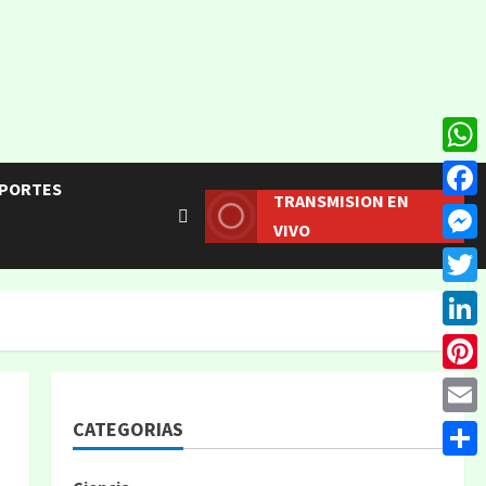
What
PORTES
TRANSMISION EN
Face
VIVO
Mess
Twitt
Linke
Pinte
CATEGORIAS
Email
Compa