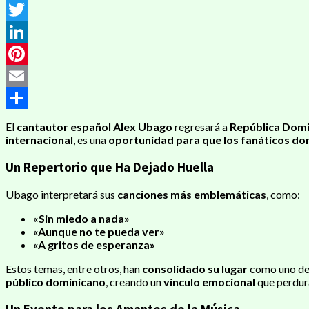
Messenger
Twitter
LinkedIn
Pinterest
Email
Compartir
El
cantautor español Alex Ubago
regresará a
República Domi
internacional
, es una
oportunidad para que los fanáticos do
Un Repertorio que Ha Dejado Huella
Ubago interpretará sus
canciones más emblemáticas
, como:
«Sin miedo a nada»
«Aunque no te pueda ver»
«A gritos de esperanza»
Estos temas, entre otros, han
consolidado su lugar
como uno de
público dominicano
, creando un
vínculo emocional
que perdura