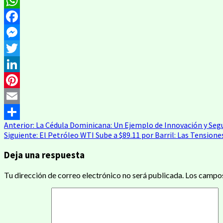
WhatsApp
Facebook
Messenger
Twitter
LinkedIn
Pinterest
Email
Navegación
Anterior:
La Cédula Dominicana: Un Ejemplo de Innovación y Seg
Compartir
Siguiente:
El Petróleo WTI Sube a $89.11 por Barril: Las Tensione
de
Deja una respuesta
entradas
Tu dirección de correo electrónico no será publicada.
Los campos