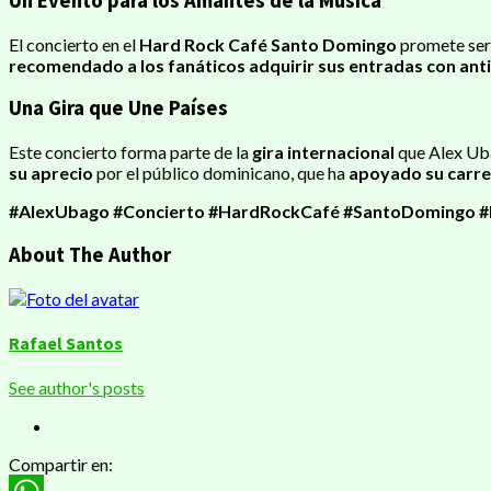
Un Evento para los Amantes de la Música
El concierto en el
Hard Rock Café Santo Domingo
promete ser
recomendado a los fanáticos
adquirir sus entradas con ant
Una Gira que Une Países
Este concierto forma parte de la
gira internacional
que Alex Uba
su aprecio
por el público dominicano, que ha
apoyado su carre
#AlexUbago #Concierto #HardRockCafé #SantoDomingo #
About The Author
Rafael Santos
See author's posts
Compartir en: