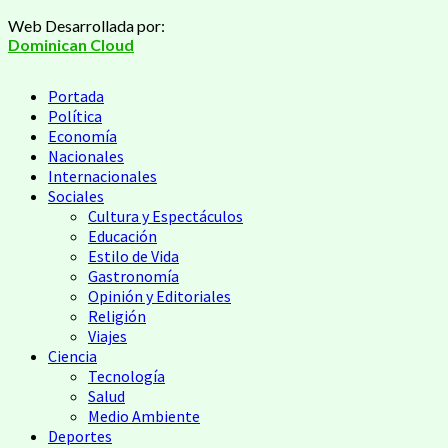
Saltar
Web Desarrollada por:
al
Dominican Cloud
contenido
Menú
Portada
principal
Política
Economía
Nacionales
Internacionales
Sociales
Cultura y Espectáculos
Educación
Estilo de Vida
Gastronomía
Opinión y Editoriales
Religión
Viajes
Ciencia
Tecnología
Salud
Medio Ambiente
Deportes