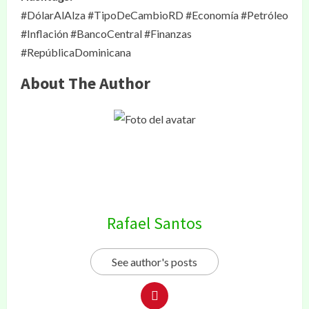
#DólarAlAlza #TipoDeCambioRD #Economía #Petróleo
#Inflación #BancoCentral #Finanzas
#RepúblicaDominicana
About The Author
Rafael Santos
See author's posts