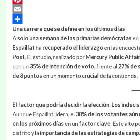
Pinterest
Email
Una carrera que se define en los últimos días
Compartir
A
solo una semana de las primarias demócratas
en 
Espaillat
ha
recuperado el liderazgo
en las encuest
Post
. El estudio, realizado por
Mercury Public Affai
con un
35% de intención de voto
, frente al
27% de su
de 8 puntos
en un momento
crucial
de la contienda.
El factor que podría decidir la elección: Los indeci
Aunque Espaillat lidera, el
38% de los votantes aún 
en los próximos días
en un
factor clave
. Este alto 
distrito y la
importancia de las estrategias de cam