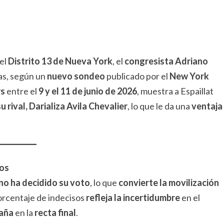
el
Distrito 13 de Nueva York
, el
congresista Adriano
as, según un
nuevo sondeo
publicado por el
New York
rs
entre el
9 y el 11 de junio de 2026
, muestra a Espaillat
 rival, Darializa Avila Chevalier
, lo que le da una
ventaja
sos
no ha decidido su voto
, lo que
convierte la movilización
porcentaje de indecisos
refleja la incertidumbre
en el
paña
en la
recta final
.