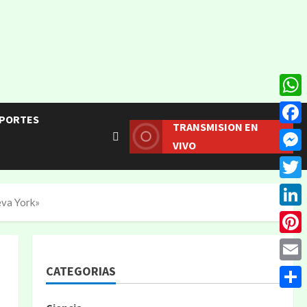
What
PORTES
TRANSMISION EN
Face
VIVO
Mess
Twitt
eva York»
Linke
Pinte
CATEGORIAS
Email
Compa