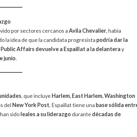
razgo
vido por sectores cercanos a
Avila Chevalier
, había
do la idea de que la candidata progresista
podría dar la
Public Affairs
devuelve a Espaillat a la delantera
y
e junio
.
unidades
, que incluye
Harlem, East Harlem, Washington
is del
New York Post
, Espaillat tiene una
base sólida entr
 han sido
leales a su liderazgo
durante
décadas de