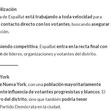
ilización
a de Espaillat
está trabajando a toda velocidad
para
l contacto directo con los votantes
, buscando
asegurar
cción.
siendo competitiva
, Espaillat
entra en la recta final con
ón
de líderes, organizaciones y votantes del distrito.
 York
de Nueva York
, con una
población mayoritariamente
ente influencia de votantes progresistas y blancos
. El
ro del distrito
, sino que también
podría tener
Partido Demócrata en la ciudad.