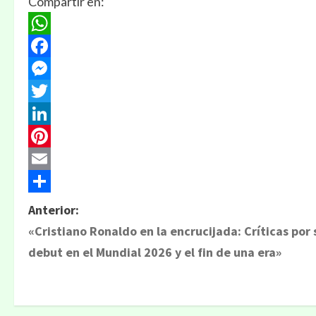
Compartir en:
WhatsApp
Facebook
Messenger
Twitter
LinkedIn
Pinterest
Email
Compartir
Anterior:
«Cristiano Ronaldo en la encrucijada: Críticas por 
debut en el Mundial 2026 y el fin de una era»