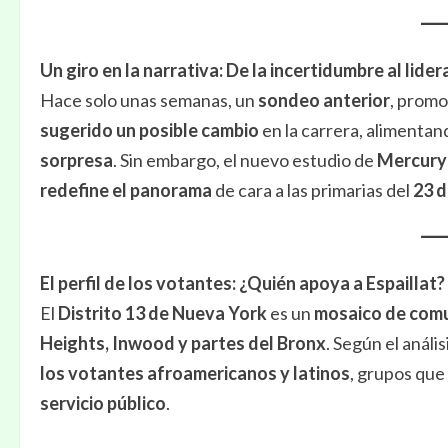
Un giro en la narrativa: De la incertidumbre al lide
Hace solo unas semanas, un
sondeo anterior
, promo
sugerido un posible cambio
en la carrera, alimentan
sorpresa
. Sin embargo, el nuevo estudio de
Mercury 
redefine el panorama
de cara a las primarias del
23 d
El perfil de los votantes: ¿Quién apoya a Espaillat?
El
Distrito 13 de Nueva York
es un
mosaico de com
Heights, Inwood y partes del Bronx
. Según el anális
los votantes afroamericanos y latinos
, grupos que
servicio público
.