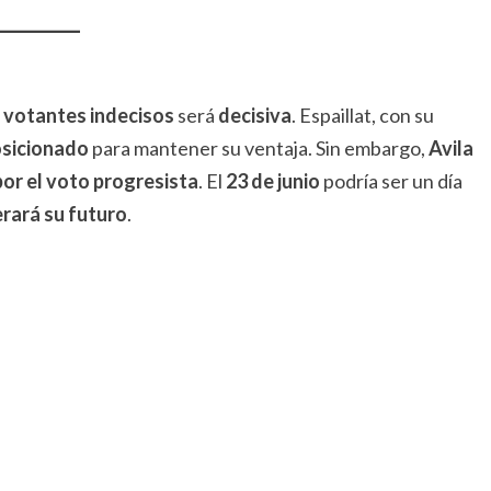
s votantes indecisos
será
decisiva
. Espaillat, con su
osicionado
para mantener su ventaja. Sin embargo,
Avila
or el voto progresista
. El
23 de junio
podría ser un día
erará su futuro
.