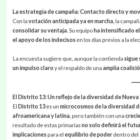
La estrategia de campaña: Contacto directo y mov
Con la
votación anticipada ya en marcha
, la campañ
consolidar su ventaja
. Su equipo
ha intensificado e
el apoyo de los indecisos
en los días previos a la ele
La encuesta sugiere que, aunque la contienda
sigue 
un impulso claro
y el respaldo de una
amplia coalici
El Distrito 13: Un reflejo de la diversidad de Nueva
El
Distrito 13
es un
microcosmos de la diversidad 
afroamericana y latina
, pero también con una
creci
resultado de estas primarias
no solo definirá el futu
implicaciones
para el
equilibrio de poder
dentro del 