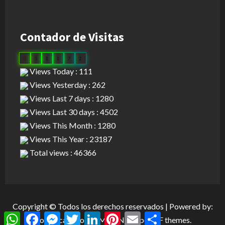
Contador de Visitas
0
3
1
1
7
2
Views Today : 111
Views Yesterday : 262
Views Last 7 days : 1280
Views Last 30 days : 4502
Views This Month : 1280
Views This Year : 23187
Total views : 46366
Copyright © Todos los derechos reservados | Powered by:
WhatsApp
Facebook
Messenger
Twitter
LinkedIn
Pinterest
Email
Compartir
Dominican Cloud
|
MoreNews
por AF themes.