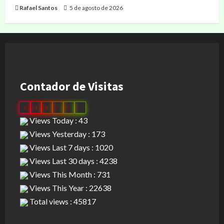
Rafael Santos
5 de agosto de 2026
Contador de Visitas
0
3
0
7
6
1
Views Today : 43
Views Yesterday : 173
Views Last 7 days : 1020
Views Last 30 days : 4238
Views This Month : 731
Views This Year : 22638
Total views : 45817