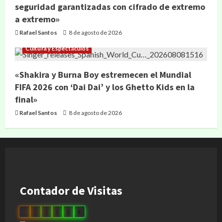
seguridad garantizadas con cifrado de extremo
a extremo»
Rafael Santos
8 de agosto de 2026
Cultura y Espectáculos
«Shakira y Burna Boy estremecen el Mundial
FIFA 2026 con ‘Dai Dai’ y los Ghetto Kids en la
final»
Rafael Santos
8 de agosto de 2026
Contador de Visitas
0
3
1
2
2
0