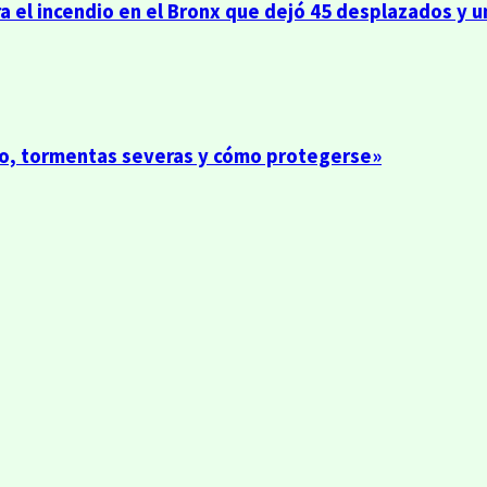
a el incendio en el Bronx que dejó 45 desplazados y 
to, tormentas severas y cómo protegerse»