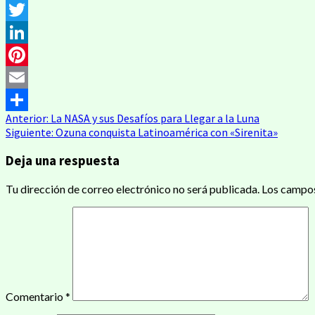
Messenger
Twitter
LinkedIn
Pinterest
Email
Navegación
Anterior:
La NASA y sus Desafíos para Llegar a la Luna
Compartir
Siguiente:
Ozuna conquista Latinoamérica con «Sirenita»
de
Deja una respuesta
entradas
Tu dirección de correo electrónico no será publicada.
Los campos
Comentario
*