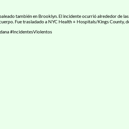
baleado también en Brooklyn. El incidente ocurrió alrededor de la
el cuerpo. Fue trasladado a NYC Health + Hospitals/Kings County, 
ana #IncidentesViolentos