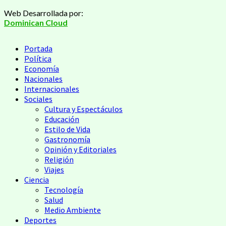
Saltar
Web Desarrollada por:
al
Dominican Cloud
contenido
Menú
Portada
principal
Política
Economía
Nacionales
Internacionales
Sociales
Cultura y Espectáculos
Educación
Estilo de Vida
Gastronomía
Opinión y Editoriales
Religión
Viajes
Ciencia
Tecnología
Salud
Medio Ambiente
Deportes