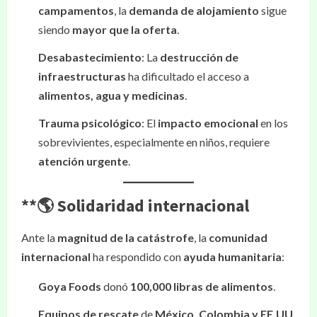
campamentos
, la
demanda de alojamiento
sigue
siendo
mayor que la oferta
.
Desabastecimiento
: La
destrucción de
infraestructuras
ha dificultado el acceso a
alimentos, agua y medicinas
.
Trauma psicológico
: El
impacto emocional
en los
sobrevivientes, especialmente en niños, requiere
atención urgente
.
**🌎
Solidaridad internacional
Ante la
magnitud de la catástrofe
, la
comunidad
internacional
ha respondido con
ayuda humanitaria
:
Goya Foods
donó
100,000 libras de alimentos
.
Equipos de rescate
de
México, Colombia y EE.UU.