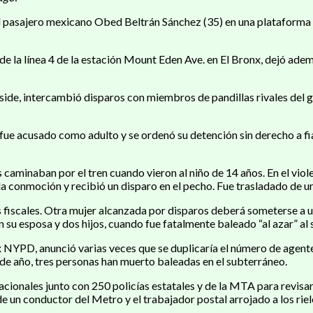
 al pasajero mexicano Obed Beltrán Sánchez (35) en una plataforma
 de la línea 4 de la estación Mount Eden Ave. en El Bronx, dejó ade
urnside, intercambió disparos con miembros de pandillas rivales del
 fue acusado como adulto y se ordenó su detención sin derecho a f
 caminaban por el tren cuando vieron al niño de 14 años. En el vio
la conmoción y recibió un disparo en el pecho. Fue trasladado de ur
os fiscales. Otra mujer alcanzada por disparos deberá someterse a u
su esposa y dos hijos, cuando fue fatalmente baleado “al azar” al sa
NYPD, anunció varias veces que se duplicaría el número de agentes
 de año, tres personas han muerto baleadas en el subterráneo.
nales junto con 250 policías estatales y de la MTA para revisar l
 de un conductor del Metro y el trabajador postal arrojado a los riel