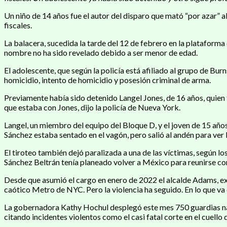
Un niño de 14 años fue el autor del disparo que mató “por azar”
fiscales.
La balacera, sucedida la tarde del 12 de febrero en la plataforma
nombre no ha sido revelado debido a ser menor de edad.
El adolescente, que según la policía está afiliado al grupo de B
homicidio, intento de homicidio y posesión criminal de arma.
Previamente había sido detenido Langel Jones, de 16 años, quien
que estaba con Jones, dijo la policía de Nueva York.
Langel, un miembro del equipo del Bloque D, y el joven de 15 años
Sánchez estaba sentado en el vagón, pero salió al andén para ver 
El tiroteo también dejó paralizada a una de las víctimas, según l
Sánchez Beltrán tenía planeado volver a México para reunirse con 
Desde que asumió el cargo en enero de 2022 el alcalde Adams, ex 
caótico Metro de NYC. Pero la violencia ha seguido. En lo que va
La gobernadora Kathy Hochul desplegó este mes 750 guardias nacio
citando incidentes violentos como el casi fatal corte en el cuello