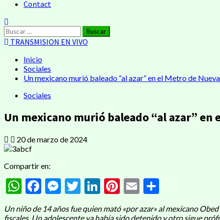
Contact
Buscar:
TRANSMISION EN VIVO
Inicio
Sociales
Un mexicano murió baleado “al azar” en el Metro de Nueva
Sociales
Un mexicano murió baleado “al azar” en e
20 de marzo de 2024
Compartir en:
WhatsApp
Facebook
Messenger
Twitter
LinkedIn
Pinterest
Email
Compart
Un niño de 14 años fue quien mató «por azar» al mexicano Obed 
fiscales. Un adolescente ya había sido detenido y otro sigue próf