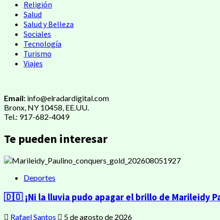
Religión
Salud
Salud y Belleza
Sociales
Tecnología
Turismo
Viajes
Email:
info@elradardigital.com
Bronx, NY 10458, EE.UU.
Tel.: 917-682-4049
Te pueden interesar
Deportes
🇩🇴 ¡Ni la lluvia pudo apagar el brillo de Marileidy P
Rafael Santos
5 de agosto de 2026