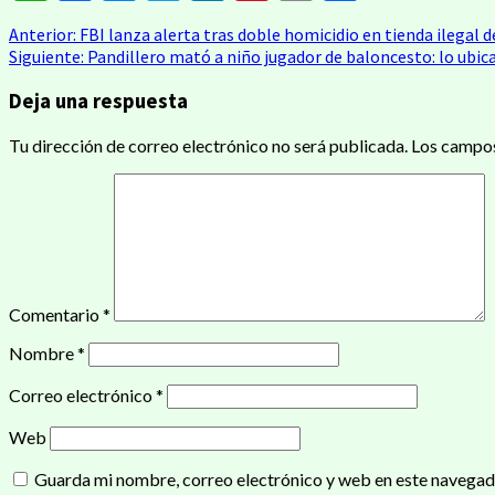
Navegación
Anterior:
FBI lanza alerta tras doble homicidio en tienda ilegal 
Siguiente:
Pandillero mató a niño jugador de baloncesto: lo ubica
de
Deja una respuesta
entradas
Tu dirección de correo electrónico no será publicada.
Los campos
Comentario
*
Nombre
*
Correo electrónico
*
Web
Guarda mi nombre, correo electrónico y web en este navegad