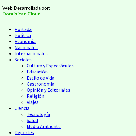
Saltar
Web Desarrollada por:
al
Dominican Cloud
contenido
Menú
Portada
principal
Política
Economía
Nacionales
Internacionales
Sociales
Cultura y Espectáculos
Educación
Estilo de Vida
Gastronomía
Opinión y Editoriales
Religión
Viajes
Ciencia
Tecnología
Salud
Medio Ambiente
Deportes