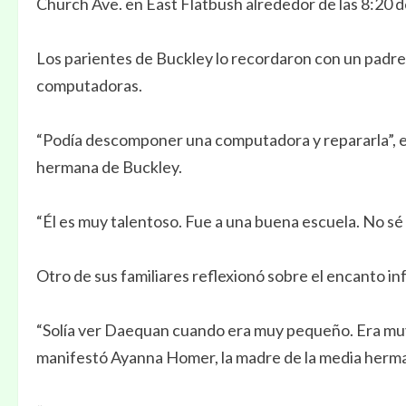
Church Ave. en East Flatbush alrededor de las 8:20 de l
Los parientes de Buckley lo recordaron con un padre c
computadoras.
“Podía descomponer una computadora y repararla”, ex
hermana de Buckley.
“Él es muy talentoso. Fue a una buena escuela. No sé 
Otro de sus familiares reflexionó sobre el encanto infa
“Solía ver Daequan cuando era muy pequeño. Era muy
manifestó Ayanna Homer, la madre de la media herm