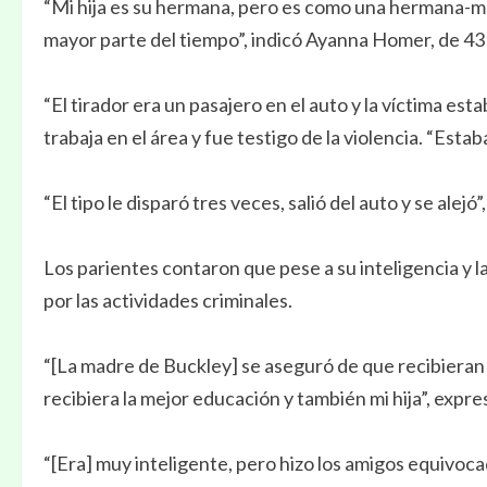
“Mi hija es su hermana, pero es como una hermana-mad
mayor parte del tiempo”, indicó Ayanna Homer, de 43
“El tirador era un pasajero en el auto y la víctima es
trabaja en el área y fue testigo de la violencia. “Esta
“El tipo le disparó tres veces, salió del auto y se alejó”,
Los parientes contaron que pese a su inteligencia y 
por las actividades criminales.
“[La madre de Buckley] se aseguró de que recibieran 
recibiera la mejor educación y también mi hija”, exp
“[Era] muy inteligente, pero hizo los amigos equivocad