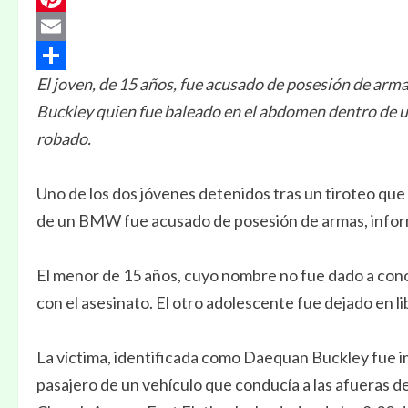
Pinterest
Email
El joven, de 15 años, fue acusado de posesión de arm
Compartir
Buckley quien fue baleado en el abdomen dentro de 
robado.
Uno de los dos jóvenes detenidos tras un tiroteo qu
de un BMW fue acusado de posesión de armas, infor
El menor de 15 años, cuyo nombre no fue dado a conoc
con el asesinato. El otro adolescente fue dejado en li
La víctima, identificada como Daequan Buckley fue i
pasajero de un vehículo que conducía a las afueras de