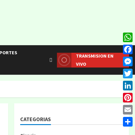
What
PORTES
TRANSMISION EN
Face
VIVO
Mess
Twitt
Linke
Pinte
CATEGORIAS
Email
Compa