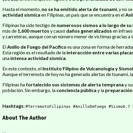
Hasta el momento,
no se ha emitido alerta de tsunami
, y no s
actividad sísmica
en Filipinas, un país que se encuentra en el
Ani
Filipinas ha sido testigo de
numerosos sismos a lo largo de su 
más de
1,600 muertos
y causó
daños generalizados
en infraes
y carreteras, aunque con un número menor de víctimas gracias a 
El
Anillo de Fuego del Pacífico
es una zona en forma de herradur
Esta región es el resultado de la
interacción entre varias placa
una
intensa actividad sísmica
.
En este contexto, el
Instituto Filipino de Vulcanología y Sism
Aunque el terremoto de hoy no ha generado alertas de tsunami, l
Filipinas ha
fortalecido sus sistemas de alerta temprana
y s
población. Sin embargo, la
conciencia pública
y la
preparación 
Hashtags:
#TerremotoFilipinas #AnilloDeFuego #Sismo6.7 
About The Author