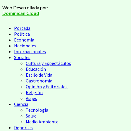
Saltar
Web Desarrollada por:
al
Dominican Cloud
contenido
Menú
Portada
principal
Política
Economía
Nacionales
Internacionales
Sociales
Cultura y Espectáculos
Educación
Estilo de Vida
Gastronomía
Opinión y Editoriales
Religión
Viajes
Ciencia
Tecnología
Salud
Medio Ambiente
Deportes