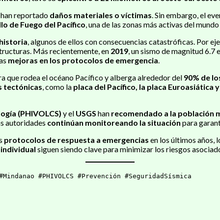
e han reportado
daños materiales o víctimas
. Sin embargo, el ev
llo de Fuego del Pacífico
, una de las zonas más activas del mundo
historia
, algunos de ellos con consecuencias catastróficas. Por ej
tructuras. Más recientemente, en
2019
, un sismo de magnitud 6.7 
las
mejoras en los protocolos de emergencia
.
a que rodea el océano Pacífico y alberga alrededor del
90% de lo
s tectónicas
, como la
placa del Pacífico, la placa Euroasiática y 
ología (PHIVOLCS)
y el
USGS
han
recomendado a la población 
as autoridades
continúan monitoreando la situación
para garant
us
protocolos de respuesta a emergencias
en los últimos años, 
individual
siguen siendo clave para minimizar los riesgos asociado
#Mindanao #PHIVOLCS #Prevención #SeguridadSísmica