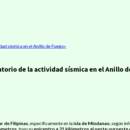
idad sísmica en el Anillo de Fuego»
torio de la actividad sísmica en el Anillo 
ir
r de Filipinas
, específicamente en la
isla de Mindanao
, según in
lómetros
, tuvo su
epicentro a 21 kilómetros al oeste-suroeste