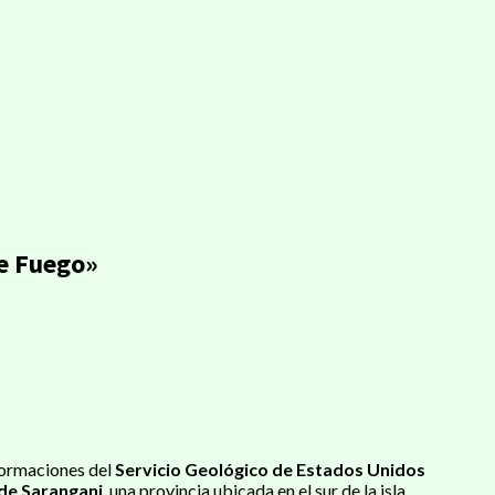
de Fuego»
formaciones del
Servicio Geológico de Estados Unidos
 de Sarangani
, una provincia ubicada en el sur de la isla.