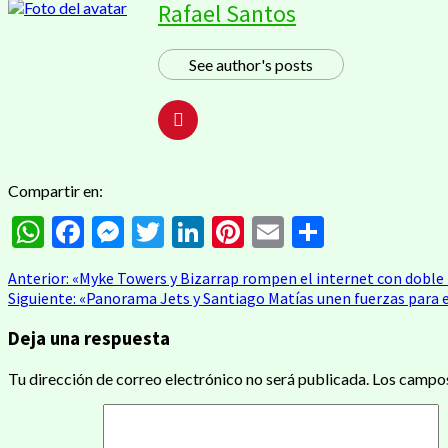
Rafael Santos
See author's posts
Compartir en:
WhatsApp
Facebook
Messenger
Twitter
LinkedIn
Pinterest
Email
Compart
Navegación
Anterior:
«Myke Towers y Bizarrap rompen el internet con dobl
Siguiente:
«Panorama Jets y Santiago Matías unen fuerzas para e
de
Deja una respuesta
entradas
Tu dirección de correo electrónico no será publicada.
Los campos