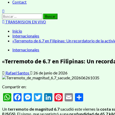
Contact
Buscar:
TRANSMISION EN VIVO
Inicio
Internacionales
«Terremoto de 6.7 en Filipinas: Un recordatorio de la activ
Internacionales
«Terremoto de 6.7 en Filipinas: Un recorda
Rafael Santos
26 de junio de 2026
Compartir en:
WhatsApp
Facebook
Messenger
Twitter
LinkedIn
Pinterest
Email
Compart
Un
terremoto de magnitud 6.7
sacudió este viernes la
costa su
(USGS)
. El sismo, que se registró a una
profundidad de 65.7 ki